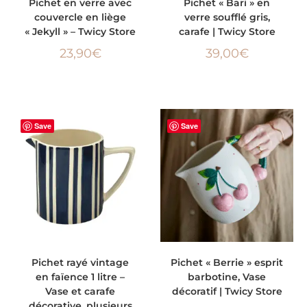
Pichet en verre avec
Pichet « Bari » en
couvercle en liège
verre soufflé gris,
« Jekyll » – Twicy Store
carafe | Twicy Store
23,90
€
39,00
€
Save
Save
AJOUTER AU PANIER
AJOUTER AU PANIER
Pichet rayé vintage
Pichet « Berrie » esprit
en faïence 1 litre –
barbotine, Vase
Vase et carafe
décoratif | Twicy Store
décorative, plusieurs