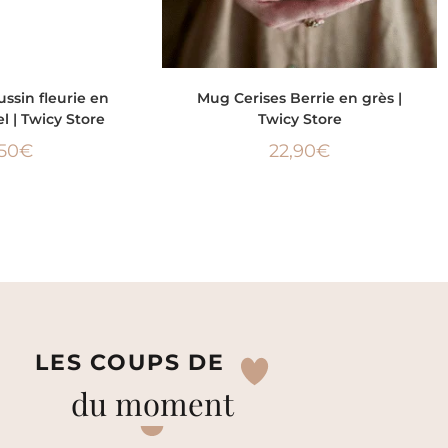
 AU PANIER
AJOUTER AU PANIER
ssin fleurie en
Mug Cerises Berrie en grès |
l | Twicy Store
Twicy Store
,50
€
22,90
€
LES COUPS DE
du moment