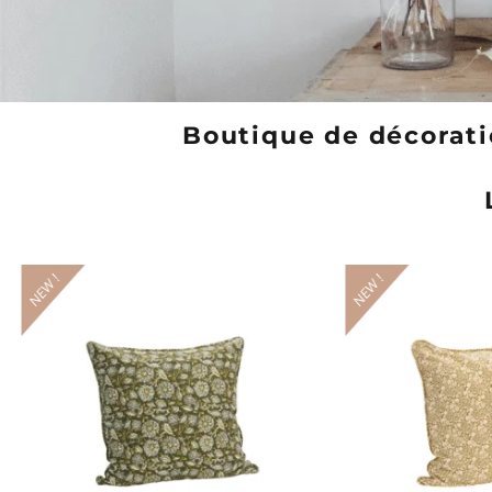
Boutique de décoratio
LES UNIVERS
Déco
NEW !
NEW !
DÉCOUVRIR