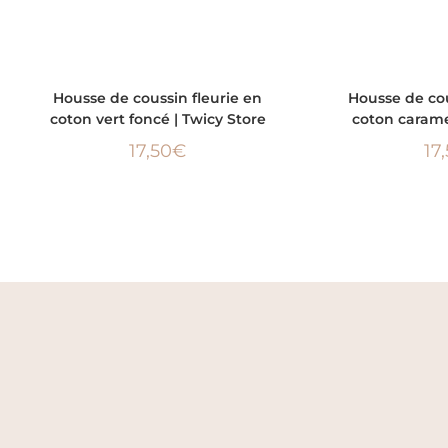
AJOUTER AU PANIER
AJOUTER
Housse de coussin fleurie en
Housse de cou
coton vert foncé | Twicy Store
coton carame
17,50
€
17