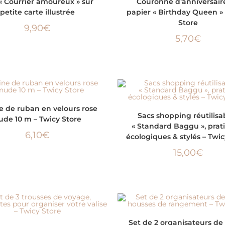
« Courrier amoureux » sur
Couronne d’anniversair
petite carte illustrée
papier « Birthday Queen » 
Store
9,90
€
5,70
€
AJOUTER AU PANIER
e de ruban en velours rose
CHOIX DES OPTIONS
Sacs shopping réutilisa
ude 10 m – Twicy Store
« Standard Baggu », prat
6,10
€
écologiques & stylés – Twic
15,00
€
CHOIX DES OPTIONS
Set de 2 organisateurs de 
CHOIX DES OPTIONS