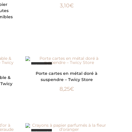
pier
3,10
€
utes
onibles
ÉPUISÉ
LIRE LA SUITE
Porte cartes en métal doré à
ble &
suspendre – Twicy Store
 Twicy
8,25
€