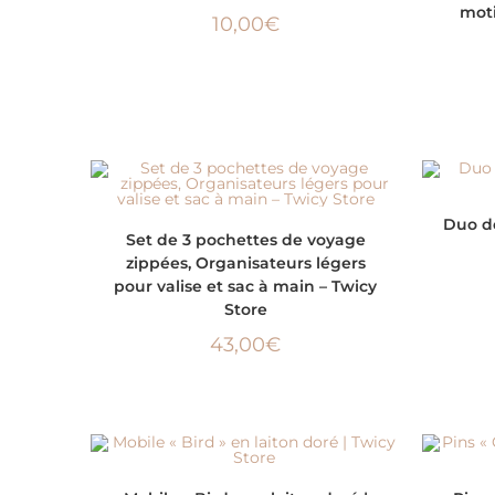
moti
10,00
€
Duo de
CHOIX DES OPTIONS
Set de 3 pochettes de voyage
zippées, Organisateurs légers
pour valise et sac à main – Twicy
Store
43,00
€
AJOUTER AU PANIER