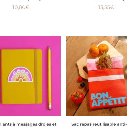
10,80
€
13,55
€
CHOIX DES OPTIONS
CHOIX DES OPTIONS
llants à messages drôles et
Sac repas réutilisable anti