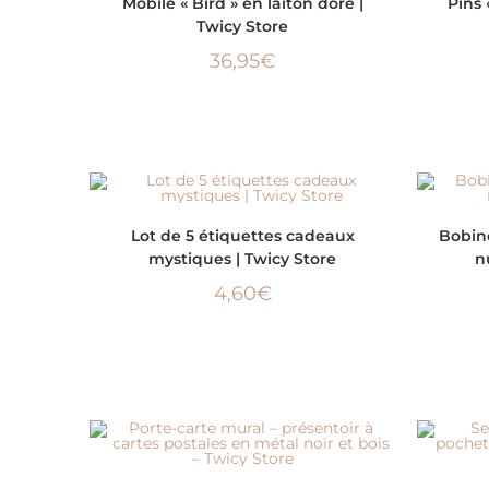
Mobile « Bird » en laiton doré |
Pins 
Twicy Store
36,95
€
AJOUTER AU PANIER
Lot de 5 étiquettes cadeaux
Bobin
mystiques | Twicy Store
n
4,60
€
AJOUTER AU PANIER