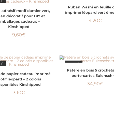
SÉ
ÉPUISÉ
LIRE LA SUITE
Ruban Washi en feuille d
LIRE LA SUITE
adhésif motif damier vert,
imprimé léopard vert ém
an décoratif pour DIY et
4,20
€
emballages cadeaux –
Kinshipped
9,60
€
SÉ
ÉPUISÉ
LIRE LA SUITE
Patère en bois 5 crochet
CHOIX DES OPTIONS
e de papier cadeau imprimé
porte-cartes Eulenschn
otif léopard – 2 coloris
34,90
€
isponibles Kinshipped
3,10
€