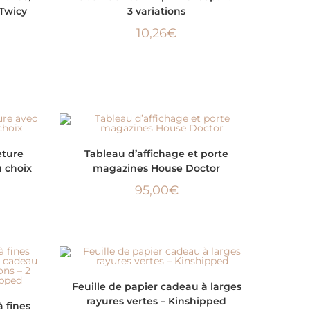
Twicy
3 variations
10,26
€
AJOUTER AU PANIER
eture
Tableau d’affichage et porte
 choix
magazines House Doctor
95,00
€
AJOUTER AU PANIER
Feuille de papier cadeau à larges
rayures vertes – Kinshipped
 fines