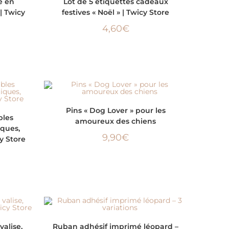
e en
Lot de 5 étiquettes cadeaux
| Twicy
festives « Noël » | Twicy Store
4,60
€
AJOUTER AU PANIER
Pins « Dog Lover » pour les
bles
amoureux des chiens
iques,
9,90
€
y Store
CHOIX DES OPTIONS
valise,
Ruban adhésif imprimé léopard –