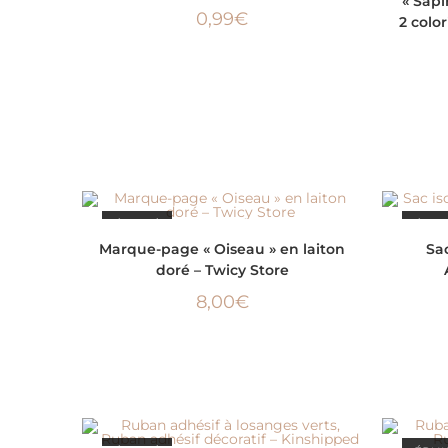
« Sapi
0,99
€
2 colo
ÉPUISÉ
ÉPUI
LIRE LA SUITE
Marque-page « Oiseau » en laiton
Sa
doré – Twicy Store
8,00
€