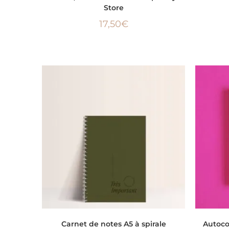
Store
17,50
€
AJOUTER AU PANIER
Carnet de notes A5 à spirale
Autoco