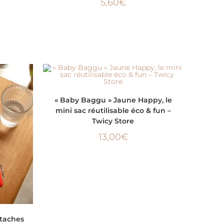
5,60
€
AJOUTER AU PANIER
« Baby Baggu » Jaune Happy, le
mini sac réutilisable éco & fun –
Twicy Store
13,00
€
-taches