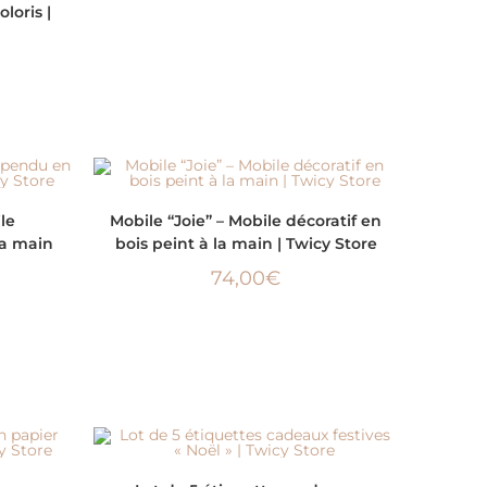
loris |
AJOUTER AU PANIER
le
Mobile “Joie” – Mobile décoratif en
la main
bois peint à la main | Twicy Store
74,00
€
AJOUTER AU PANIER