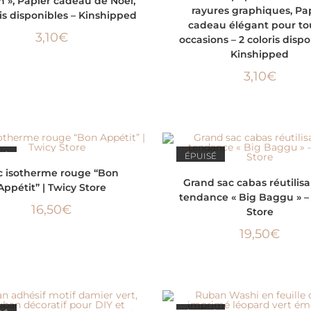
n », Papier cadeau de Noël,
rayures graphiques, Pa
ris disponibles – Kinshipped
cadeau élégant pour to
3,10
€
occasions – 2 coloris disp
Kinshipped
3,10
€
SÉ
ÉPUISÉ
LIRE LA SUITE
c isotherme rouge “Bon
CHOIX DES OPTIONS
Grand sac cabas réutilisa
Appétit” | Twicy Store
tendance « Big Baggu » –
16,50
€
Store
19,50
€