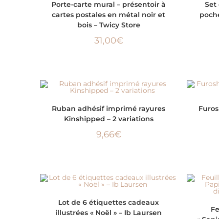
Porte-carte mural – présentoir à
Set
cartes postales en métal noir et
poche
bois – Twicy Store
31,00
€
CHOIX DES OPTIONS
Ruban adhésif imprimé rayures
Furos
Kinshipped – 2 variations
9,66
€
AJOUTER AU PANIER
Lot de 6 étiquettes cadeaux
Fe
illustrées « Noël » – Ib Laursen