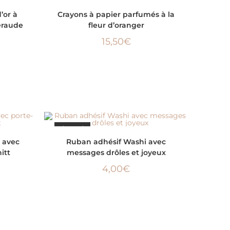
ÉPUISÉ
LIRE LA SUITE
’or à
Crayons à papier parfumés à la
eraude
fleur d’oranger
15,50
€
ÉPUISÉ
LIRE LA SUITE
s avec
Ruban adhésif Washi avec
itt
messages drôles et joyeux
4,00
€