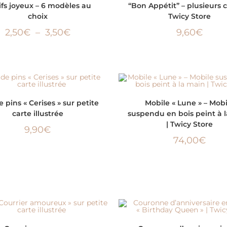
fs joyeux – 6 modèles au
“Bon Appétit” – plusieurs co
choix
Twicy Store
2,50
€
–
3,50
€
9,60
€
AJOUTER AU PANIER
AJOUTER AU PANIER
 pins « Cerises » sur petite
Mobile « Lune » – Mobi
carte illustrée
suspendu en bois peint à 
| Twicy Store
9,90
€
74,00
€
AJOUTER AU PANIER
AJOUTER AU PANIER