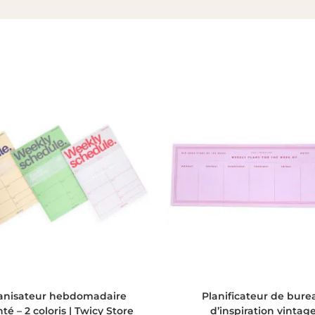
CHOIX DES OPTIONS
AJOUTER AU PANIER
anisateur hebdomadaire
Planificateur de bure
té – 2 coloris | Twicy Store
d’inspiration vintag