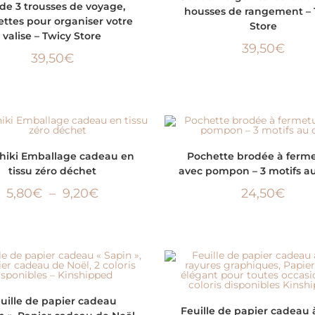
 de 3 trousses de voyage,
housses de rangement – 
ttes pour organiser votre
Store
valise – Twicy Store
39,50
€
39,50
€
CHOIX DES OPTIONS
CHOIX DES OPTIONS
hiki Emballage cadeau en
Pochette brodée à ferm
tissu zéro déchet
avec pompon – 3 motifs au
5,80
€
–
9,20
€
24,50
€
CHOIX DES OPTIONS
uille de papier cadeau
CHOIX DES OPTIONS
Feuille de papier cadeau à