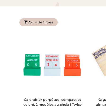
Voir + de filtres
CHOIX DES OPTIONS
Calendrier perpétuel compact et
Org
coloré, 2 modèles au choix | Twicy
aiman