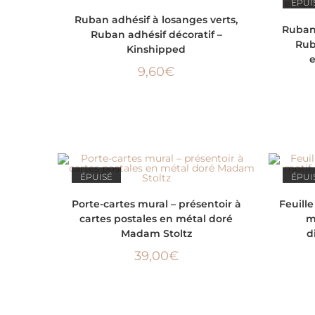
ÉPUISÉ
ÉPUI
LIRE LA SUITE
Ruban adhésif à losanges verts,
Ruban 
Ruban adhésif décoratif –
Rub
Kinshipped
9,60
€
ÉPUISÉ
ÉPUI
LIRE LA SUITE
Porte-cartes mural – présentoir à
Feuill
cartes postales en métal doré
m
Madam Stoltz
d
39,00
€