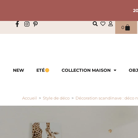
2
0
NEW
ETÉ
COLLECTION MAISON
OBJ
Accueil
>
Style de déco
>
Décoration scandinave : déco 