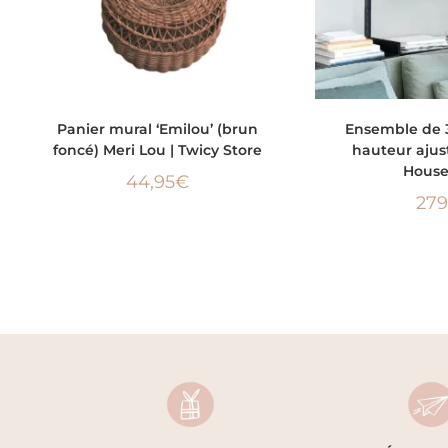
AJOUTER AU PANIER
AJOUTER
Panier mural ‘Emilou’ (brun
Ensemble de 
foncé) Meri Lou | Twicy Store
hauteur ajus
House
44,95
€
279