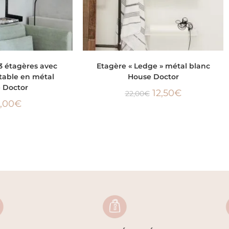
 AU PANIER
LIRE LA SUITE
3 étagères avec
Etagère « Ledge » métal blanc
table en métal
House Doctor
 Doctor
12,50
€
22,00
€
,00
€