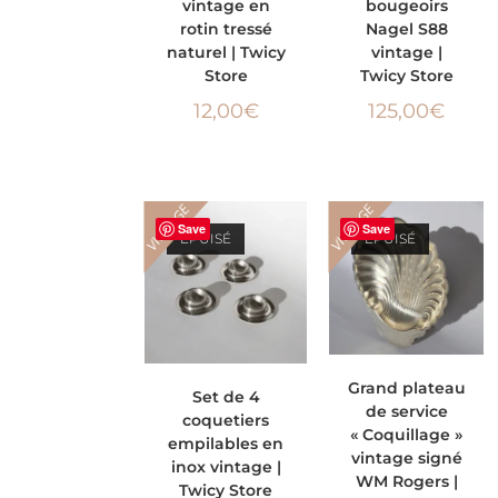
vintage en
bougeoirs
rotin tressé
Nagel S88
naturel | Twicy
vintage |
Store
Twicy Store
12,00
€
125,00
€
VINTAGE
VINTAGE
Save
Save
ÉPUISÉ
ÉPUISÉ
LIRE LA SUITE
LIRE LA SUITE
Grand plateau
Set de 4
de service
coquetiers
« Coquillage »
empilables en
vintage signé
inox vintage |
WM Rogers |
Twicy Store