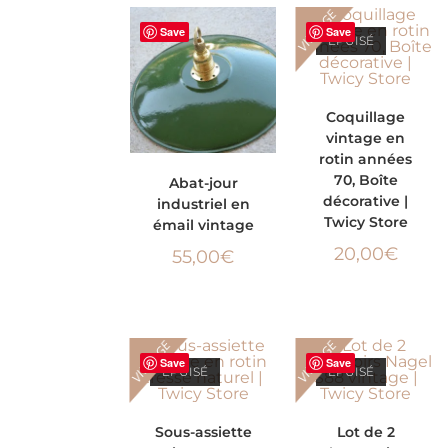
VINTAGE
Save
Save
ÉPUISÉ
LIRE LA SUITE
Coquillage
vintage en
rotin années
AJOUTER AU
70, Boîte
Abat-jour
décorative |
industriel en
PANIER
Twicy Store
émail vintage
20,00
€
55,00
€
VINTAGE
VINTAGE
Save
Save
ÉPUISÉ
ÉPUISÉ
LIRE LA SUITE
LIRE LA SUITE
Sous-assiette
Lot de 2