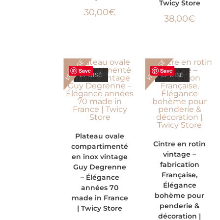
Twicy Store
30,00
€
38,00
€
VINTAGE
VINTAGE
Save
Save
ÉPUISÉ
ÉPUISÉ
LIRE LA SUITE
Plateau ovale
LIRE LA SUITE
Cintre en rotin
compartimenté
vintage –
en inox vintage
fabrication
Guy Degrenne
Française,
– Élégance
Élégance
années 70
bohème pour
made in France
penderie &
| Twicy Store
décoration |