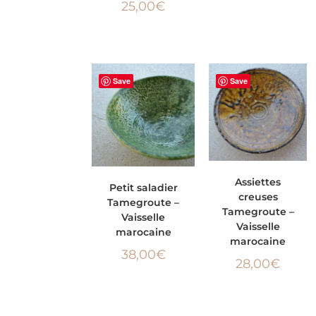
25,00
€
Save
Save
AJOUTER AU
AJOUTER AU
Assiettes
Petit saladier
creuses
Tamegroute –
PANIER
PANIER
Tamegroute –
Vaisselle
Vaisselle
marocaine
marocaine
38,00
€
28,00
€