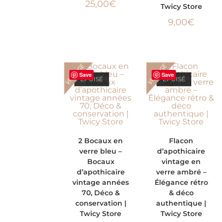
25,00
€
Twicy Store
9,00
€
VINTAGE
VINTAGE
Save
Save
ÉPUISÉ
ÉPUISÉ
LIRE LA SUITE
LIRE LA SUITE
2 Bocaux en
Flacon
verre bleu –
d’apothicaire
Bocaux
vintage en
d’apothicaire
verre ambré –
vintage années
Élégance rétro
70, Déco &
& déco
conservation |
authentique |
Twicy Store
Twicy Store