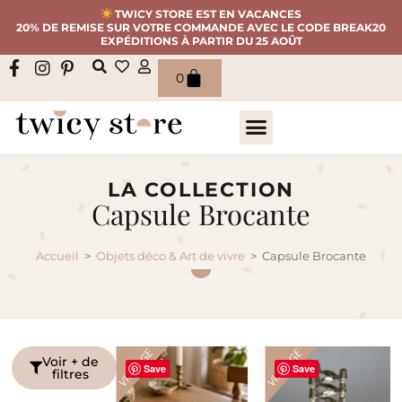
TWICY STORE EST EN VACANCES
20% DE REMISE SUR VOTRE COMMANDE AVEC LE CODE BREAK20
EXPÉDITIONS À PARTIR DU 25 AOÛT
0
LA COLLECTION
Capsule Brocante
Accueil
>
Objets déco & Art de vivre
>
Capsule Brocante
VINTAGE
VINTAGE
Voir + de
Save
Save
filtres