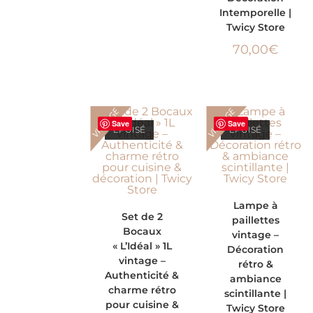
Intemporelle |
Twicy Store
70,00
€
VINTAGE
VINTAGE
Save
Save
ÉPUISÉ
ÉPUISÉ
LIRE LA SUITE
Lampe à
LIRE LA SUITE
Set de 2
paillettes
Bocaux
vintage –
« L’Idéal » 1L
Décoration
vintage –
rétro &
Authenticité &
ambiance
charme rétro
scintillante |
pour cuisine &
Twicy Store