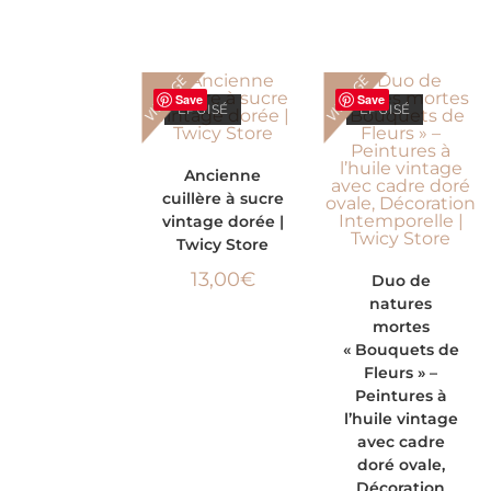
VINTAGE
VINTAGE
Save
Save
ÉPUISÉ
ÉPUISÉ
LIRE LA SUITE
Ancienne
cuillère à sucre
vintage dorée |
Twicy Store
LIRE LA SUITE
13,00
€
Duo de
natures
mortes
« Bouquets de
Fleurs » –
Peintures à
l’huile vintage
avec cadre
doré ovale,
Décoration