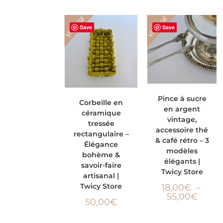
VINTAGE
VINTAGE
Save
Save
CHOIX DES
AJOUTER AU
Pince à sucre
Corbeille en
en argent
céramique
OPTIONS
PANIER
vintage,
tressée
accessoire thé
rectangulaire –
& café rétro – 3
Élégance
modèles
bohème &
élégants |
savoir-faire
Twicy Store
artisanal |
Twicy Store
18,00
€
–
55,00
€
50,00
€