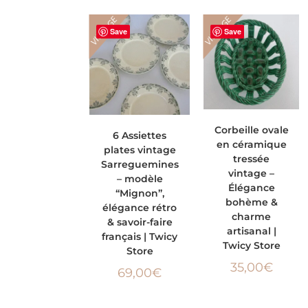
VINTAGE
VINTAGE
Save
Save
AJOUTER AU
AJOUTER AU
Corbeille ovale
6 Assiettes
en céramique
plates vintage
PANIER
PANIER
tressée
Sarreguemines
vintage –
– modèle
Élégance
“Mignon”,
bohème &
élégance rétro
charme
& savoir-faire
artisanal |
français | Twicy
Twicy Store
Store
35,00
€
69,00
€