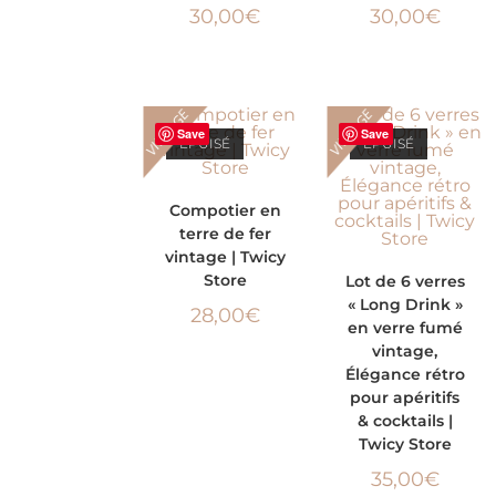
30,00
€
30,00
€
VINTAGE
VINTAGE
Save
Save
ÉPUISÉ
ÉPUISÉ
LIRE LA SUITE
Compotier en
terre de fer
vintage | Twicy
LIRE LA SUITE
Store
Lot de 6 verres
« Long Drink »
28,00
€
en verre fumé
vintage,
Élégance rétro
pour apéritifs
& cocktails |
Twicy Store
35,00
€