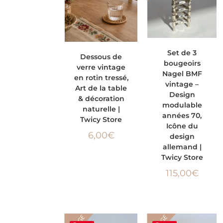
AJOUTER AU
AJOUTER AU
Set de 3
Dessous de
bougeoirs
verre vintage
PANIER
PANIER
Nagel BMF
en rotin tressé,
vintage –
Art de la table
Design
& décoration
modulable
naturelle |
années 70,
Twicy Store
Icône du
6,00
€
design
allemand |
Twicy Store
115,00
€