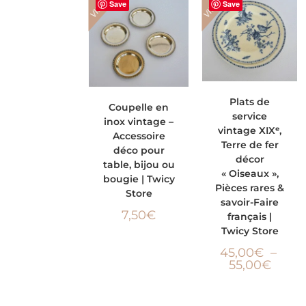
VINTAGE
VINTAGE
Save
Save
CHOIX DES
AJOUTER AU
Plats de
Coupelle en
service
inox vintage –
OPTIONS
PANIER
vintage XIXᵉ,
Accessoire
Terre de fer
déco pour
décor
table, bijou ou
« Oiseaux »,
bougie | Twicy
Pièces rares &
Store
savoir-Faire
7,50
€
français |
Twicy Store
45,00
€
–
55,00
€