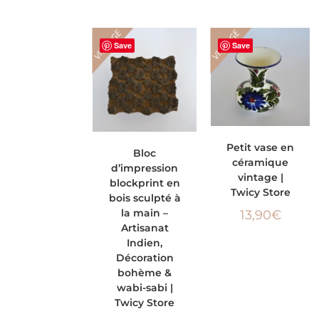
VINTAGE
VINTAGE
Save
Save
AJOUTER AU
AJOUTER AU
Petit vase en
Bloc
céramique
d’impression
PANIER
PANIER
vintage |
blockprint en
Twicy Store
bois sculpté à
la main –
13,90
€
Artisanat
Indien,
Décoration
bohème &
wabi-sabi |
Twicy Store