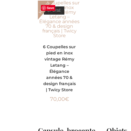
VINTAGE
Save
ÉPUISÉ
LIRE LA SUITE
6 Coupelles sur
pied en inox
vintage Rémy
Letang –
Élégance
années 70 &
design français
| Twicy Store
70,00
€
Capsule brocante – Objets