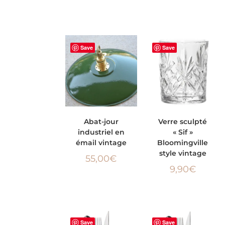
Save
Save
AJOUTER AU
AJOUTER AU
Abat-jour
Verre sculpté
industriel en
« Sif »
PANIER
PANIER
émail vintage
Bloomingville
style vintage
55,00
€
9,90
€
Save
Save