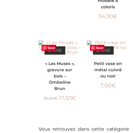
modèle 6
coloris
34,90
€
Save
Save
ÉPUISÉ
ÉPUISÉ
LIRE LA SUITE
CHOIX DES
« Les Muses »,
Petit vase en
-50%
gravure sur
métal cuivré
OPTIONS
bois –
ou noir
Ombeline
7,00
€
Brun
17,50
€
35,00
€
Vous retrouvez dans cette catégorie