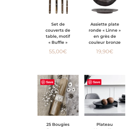
AJOUTER AU
AJOUTER AU
Set de
Assiette plate
couverts de
ronde « Linne »
PANIER
PANIER
table, motif
en grès de
« Buffle »
couleur bronze
55,00
€
19,90
€
Save
Save
CHOIX DES
AJOUTER AU
25 Bougies
Plateau