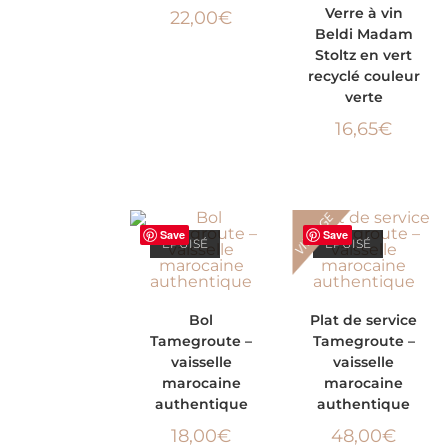
LIRE LA SUITE
Verre à vin
22,00
€
Beldi Madam
Stoltz en vert
recyclé couleur
verte
16,65
€
VINTAGE
Save
Save
ÉPUISÉ
ÉPUISÉ
LIRE LA SUITE
LIRE LA SUITE
Bol
Plat de service
Tamegroute –
Tamegroute –
vaisselle
vaisselle
marocaine
marocaine
authentique
authentique
18,00
€
48,00
€