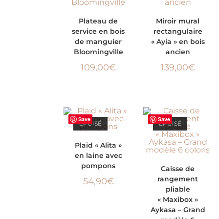
LIRE LA SUITE
LIRE LA SUITE
Plateau de
Miroir mural
service en bois
rectangulaire
de manguier
« Ayia » en bois
Bloomingville
ancien
109,00
€
139,00
€
Save
Save
ÉPUISÉ
ÉPUISÉ
LIRE LA SUITE
Plaid « Alita »
en laine avec
CHOIX DES
pompons
Caisse de
rangement
54,90
€
OPTIONS
pliable
« Maxibox »
Aykasa – Grand