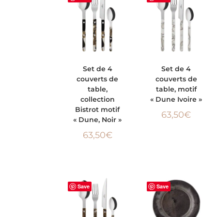
AJOUTER AU
AJOUTER AU
Set de 4
Set de 4
couverts de
couverts de
PANIER
PANIER
table,
table, motif
collection
« Dune Ivoire »
Bistrot motif
63,50
€
« Dune, Noir »
63,50
€
Save
Save