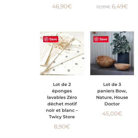
46,90
€
6,49
€
12,99
€
Save
Save
AJOUTER AU
AJOUTER AU
Lot de 2
Lot de 3
éponges
paniers Bow,
PANIER
PANIER
lavables Zéro
Nature, House
déchet motif
Doctor
noir et blanc –
45,00
€
Twicy Store
8,90
€