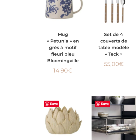
AJOUTER AU
AJOUTER AU
Mug
Set de 4
« Petunia » en
couverts de
PANIER
PANIER
grès à motif
table modèle
fleuri bleu
« Teck »
Bloomingville
55,00
€
14,90
€
Save
Save