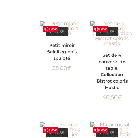
Save
Save
ÉPUISÉ
ÉPUISÉ
LIRE LA SUITE
Petit miroir
Soleil en bois
LIRE LA SUITE
Set de 4
sculpté
couverts de
35,00
€
table,
Collection
Bistrot coloris
Mastic
40,50
€
Save
Save
ÉPUISÉ
ÉPUISÉ