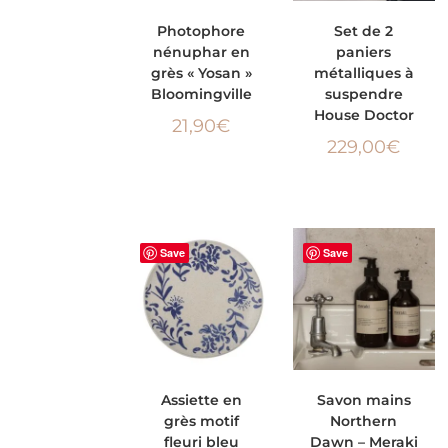
AJOUTER AU
AJOUTER AU
Photophore
Set de 2
nénuphar en
paniers
PANIER
PANIER
grès « Yosan »
métalliques à
Bloomingville
suspendre
House Doctor
21,90
€
229,00
€
Save
Save
AJOUTER AU
AJOUTER AU
Assiette en
Savon mains
grès motif
Northern
PANIER
PANIER
fleuri bleu
Dawn – Meraki