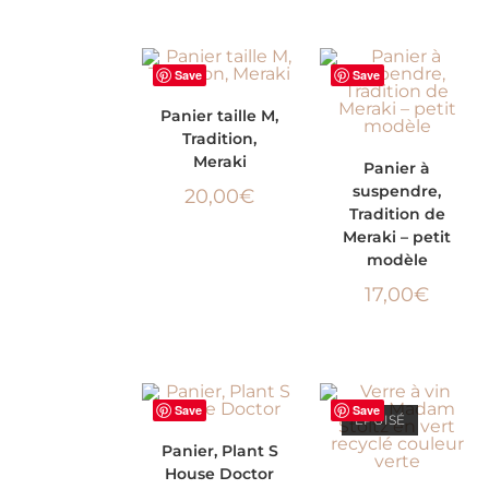
Save
Save
AJOUTER AU
Panier taille M,
Tradition,
PANIER
AJOUTER AU
Meraki
Panier à
suspendre,
20,00
€
PANIER
Tradition de
Meraki – petit
modèle
17,00
€
Save
Save
ÉPUISÉ
AJOUTER AU
Panier, Plant S
House Doctor
PANIER