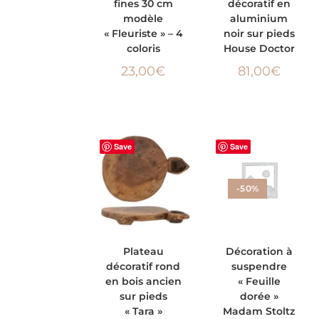
fines 30 cm
décoratif en
OPTIONS
PANIER
modèle
aluminium
« Fleuriste » – 4
noir sur pieds
coloris
House Doctor
23,00
€
81,00
€
Save
Save
-50%
AJOUTER AU
AJOUTER AU
Plateau
Décoration à
décoratif rond
suspendre
PANIER
PANIER
en bois ancien
« Feuille
sur pieds
dorée »
« Tara »
Madam Stoltz