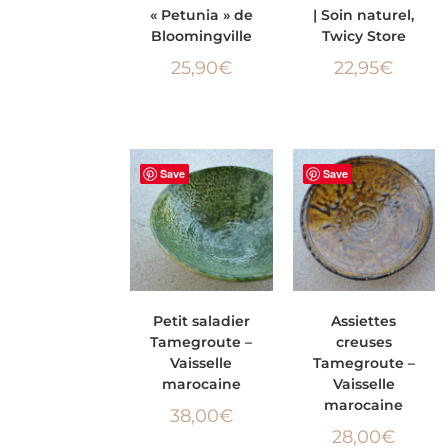
« Petunia » de
| Soin naturel,
Bloomingville
Twicy Store
25,90
€
22,95
€
Save
Save
AJOUTER AU
AJOUTER AU
Petit saladier
Assiettes
Tamegroute –
creuses
PANIER
PANIER
Vaisselle
Tamegroute –
marocaine
Vaisselle
marocaine
38,00
€
28,00
€