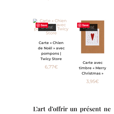
Save
Save
ÉPUISÉ
ÉPUISÉ
LIRE LA SUITE
Carte « Chien
de Noël » avec
pompons |
Twicy Store
LIRE LA SUITE
Carte avec
6,77
€
timbre « Merry
Christmas »
3,95
€
L’art d’offrir un présent ne