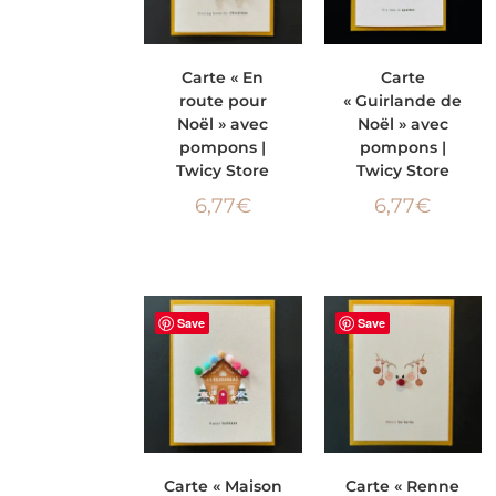
AJOUTER AU
AJOUTER AU
Carte « En
Carte
route pour
« Guirlande de
PANIER
PANIER
Noël » avec
Noël » avec
pompons |
pompons |
Twicy Store
Twicy Store
6,77
€
6,77
€
Save
Save
AJOUTER AU
AJOUTER AU
Carte « Maison
Carte « Renne