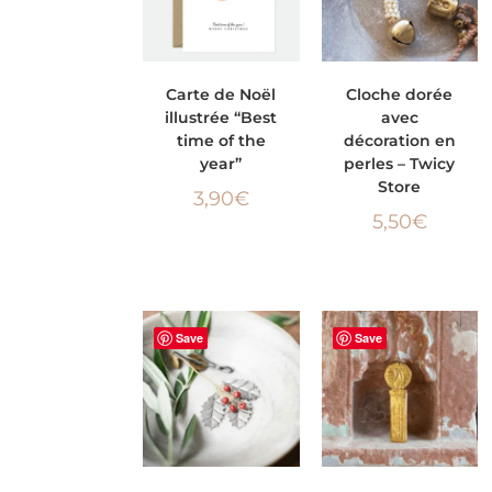
AJOUTER AU
AJOUTER AU
Carte de Noël
Cloche dorée
illustrée “Best
avec
PANIER
PANIER
time of the
décoration en
year”
perles – Twicy
Store
3,90
€
5,50
€
Save
Save
AJOUTER AU
AJOUTER AU