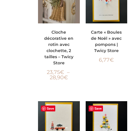
CHOIX DES
AJOUTER AU
Cloche
Carte « Boules
décorative en
de Noël » avec
OPTIONS
PANIER
rotin avec
pompons |
clochette, 2
Twicy Store
tailles – Twicy
6,77
€
Store
23,75
€
–
28,90
€
Save
Save