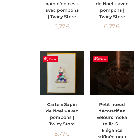
pain d’épices »
de Noël » avec
PANIER
PANIER
avec pompons
pompons |
| Twicy Store
Twicy Store
6,77
€
6,77
€
Save
Save
AJOUTER AU
AJOUTER AU
Carte « Sapin
Petit nœud
de Noël » avec
décoratif en
PANIER
PANIER
pompons |
velours moka
Twicy Store
taille S –
Élégance
6,77
€
raffinée pour