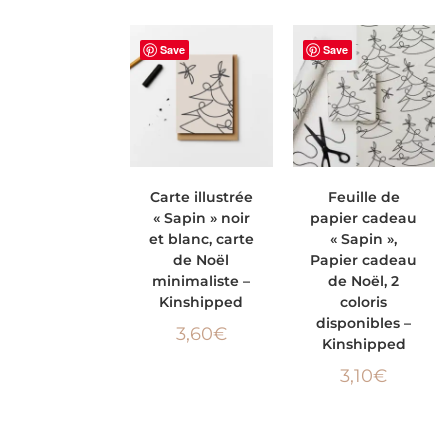
Save
Save
AJOUTER AU
CHOIX DES
Carte illustrée
Feuille de
« Sapin » noir
papier cadeau
PANIER
OPTIONS
et blanc, carte
« Sapin »,
de Noël
Papier cadeau
minimaliste –
de Noël, 2
Kinshipped
coloris
disponibles –
3,60
€
Kinshipped
3,10
€