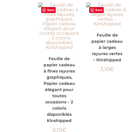
Save
Save
AJOUTER AU
Feuille de
papier cadeau
PANIER
à larges
rayures vertes
CHOIX DES
Feuille de
– Kinshipped
papier cadeau
OPTIONS
3,10
€
à fines rayures
graphiques,
Papier cadeau
élégant pour
toutes
occasions – 2
coloris
disponibles
Kinshipped
3,10
€