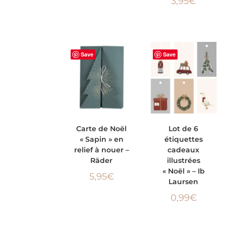
3,95
€
Save
Save
AJOUTER AU
AJOUTER AU
Carte de Noël
Lot de 6
« Sapin » en
étiquettes
PANIER
PANIER
relief à nouer –
cadeaux
Räder
illustrées
« Noël » – Ib
5,95
€
Laursen
0,99
€