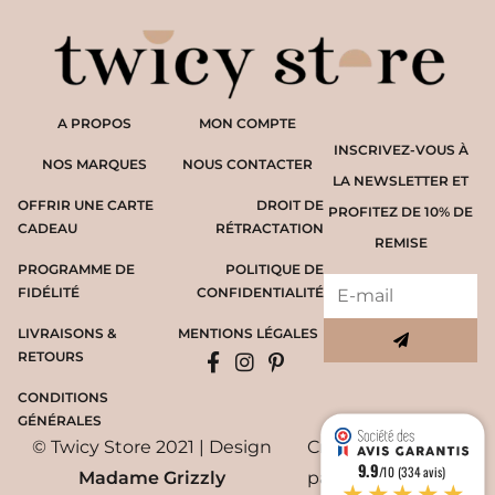
A PROPOS
MON COMPTE
INSCRIVEZ-VOUS À
NOS MARQUES
NOUS CONTACTER
LA NEWSLETTER ET
OFFRIR UNE CARTE
DROIT DE
PROFITEZ DE 10% DE
CADEAU
RÉTRACTATION
REMISE
PROGRAMME DE
POLITIQUE DE
FIDÉLITÉ
CONFIDENTIALITÉ
LIVRAISONS &
MENTIONS LÉGALES
RETOURS
CONDITIONS
GÉNÉRALES
© Twicy Store 2021 | Design
Création du site
9.9
/10 (334 avis)
Madame Grizzly
par
WYCAN
★★★★★