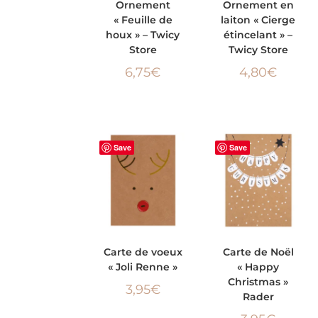
Ornement
Ornement en
« Feuille de
laiton « Cierge
PANIER
PANIER
houx » – Twicy
étincelant » –
Store
Twicy Store
6,75
€
4,80
€
Save
Save
AJOUTER AU
AJOUTER AU
Carte de voeux
Carte de Noël
« Joli Renne »
« Happy
PANIER
PANIER
Christmas »
3,95
€
Rader