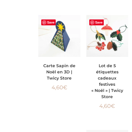
Save
Save
AJOUTER AU
AJOUTER AU
Carte Sapin de
Lot de 5
Noël en 3D |
étiquettes
PANIER
PANIER
Twicy Store
cadeaux
festives
4,60
€
« Noël » | Twicy
Store
4,60
€