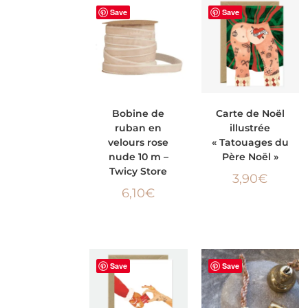
Save
Save
AJOUTER AU
AJOUTER AU
Bobine de
Carte de Noël
ruban en
illustrée
PANIER
PANIER
velours rose
« Tatouages du
nude 10 m –
Père Noël »
Twicy Store
3,90
€
6,10
€
Save
Save