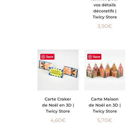
vos détails
décoratifs |
Twicy Store
3,90
€
Save
Save
AJOUTER AU
AJOUTER AU
Carte Craker
Carte Maison
de Noël en 3D |
de Noël en 3D |
PANIER
PANIER
Twicy Store
Twicy Store
4,60
€
5,70
€