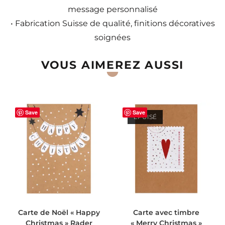
message personnalisé
• Fabrication Suisse de qualité, finitions décoratives
soignées
VOUS AIMEREZ AUSSI
Save
Save
ÉPUISÉ
AJOUTER AU PANIER
LIRE LA SUITE
Carte de Noël « Happy
Carte avec timbre
Christmas » Rader
« Merry Christmas »