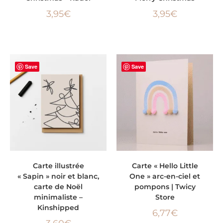
3,95
€
3,95
€
Save
Save
AJOUTER AU PANIER
AJOUTER AU PANIER
Carte illustrée
Carte « Hello Little
« Sapin » noir et blanc,
One » arc-en-ciel et
carte de Noël
pompons | Twicy
minimaliste –
Store
Kinshipped
6,77
€