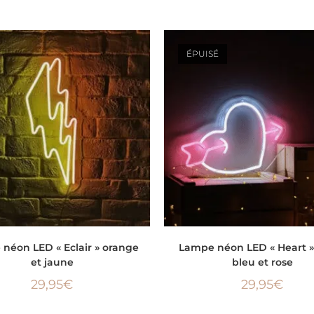
ÉPUISÉ
AJOUTER AU PANIER
LIRE LA SUITE
néon LED « Eclair » orange
Lampe néon LED « Heart »
et jaune
bleu et rose
29,95
€
29,95
€