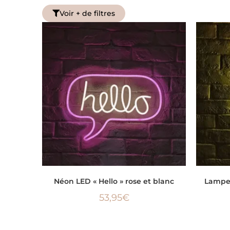
Voir + de filtres
AJOUTER AU PANIER
Néon LED « Hello » rose et blanc
Lampe 
53,95
€