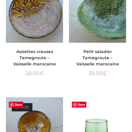
AJOUTER AU PANIER
AJOUTER AU PANIER
Assiettes creuses
Petit saladier
Tamegroute –
Tamegroute –
Vaisselle marocaine
Vaisselle marocaine
28,00
€
38,00
€
Save
Save
ÉPUISÉ