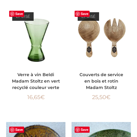
Save
Save
ÉPUISÉ
ÉPUISÉ
LIRE LA SUITE
LIRE LA SUITE
Verre à vin Beldi
Couverts de service
Madam Stoltz en vert
en bois et rotin
recyclé couleur verte
Madam Stoltz
16,65
€
25,50
€
Save
Save