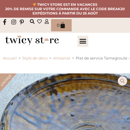
TWICY STORE EST EN VACANCES
20% DE REMISE SUR VOTRE COMMANDE AVEC LE CODE BREAK20
EXPÉDITIONS À PARTIR DU 25 AOÛT
0
Accueil
>
Style de déco
>
Artisanat
>
Plat de service Tamegroute 
VINTAGE