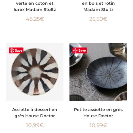
verte en coton et
en bois et rotin
lurex Madam Stoltz
Madam Stoltz
48,25
€
25,50
€
Save
Save
AJOUTER AU PANIER
AJOUTER AU PANIER
Assiette à dessert en
Petite assiette en grès
grès House Doctor
House Doctor
10,99
€
10,99
€