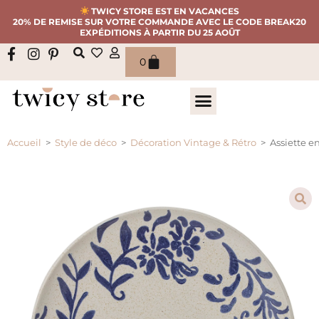
TWICY STORE EST EN VACANCES
20% DE REMISE SUR VOTRE COMMANDE AVEC LE CODE BREAK20
EXPÉDITIONS À PARTIR DU 25 AOÛT
0
Accueil
>
Style de déco
>
Décoration Vintage & Rétro
>
Assiette e