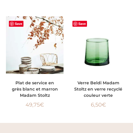
Save
Save
AJOUTER AU PANIER
AJOUTER AU PANIER
Plat de service en
Verre Beldi Madam
grès blanc et marron
Stoltz en verre recyclé
Madam Stoltz
couleur verte
49,75
€
6,50
€