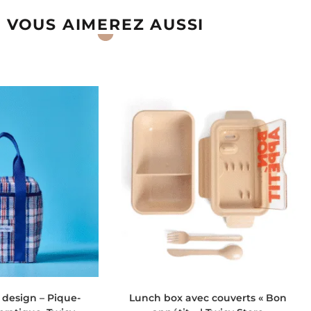
VOUS AIMEREZ AUSSI
 AU PANIER
AJOUTER AU PANIER
 design – Pique-
Lunch box avec couverts « Bon