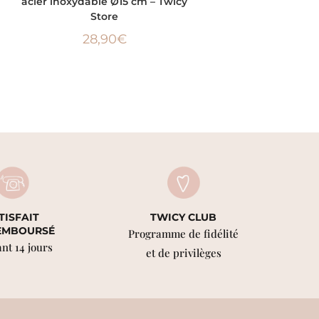
acier inoxydable Ø15 cm – Twicy
Store
28,90
€
TISFAIT
TWICY CLUB
EMBOURSÉ
Programme de fidélité
nt 14 jours
et de privilèges