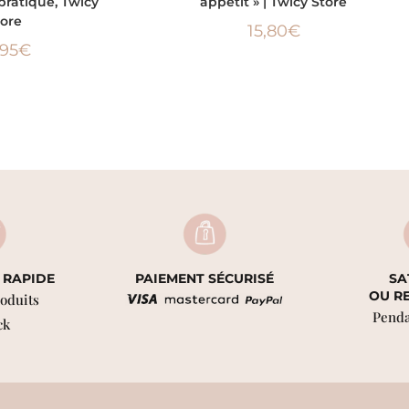
pratique, Twicy
appétit » | Twicy Store
tore
15,80
€
,95
€
 RAPIDE
PAIEMENT SÉCURISÉ
SA
OU R
roduits
Penda
ck