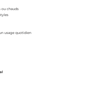
is ou chauds
styles
 un usage quotidien
al