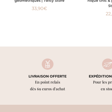
géométriques | Twicy Store
nique chic & 
S
33,90
€
22
LIVRAISON OFFERTE
EXPÉDITION
En point relais
Pour les p
dès 69 euros d'achat
en sto