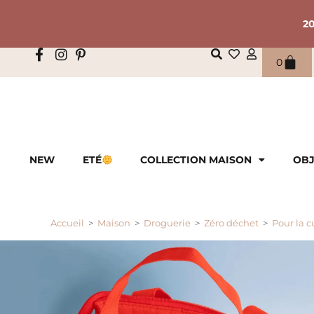
2
0
NEW
ETÉ
COLLECTION MAISON
OBJ
Accueil
>
Maison
>
Droguerie
>
Zéro déchet
>
Pour la c