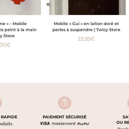
 AU PANIER
AJOUTER AU PANIER
ne » – Mobile
Mobile « Gui » en laiton doré et
s peint à la main
perles à suspendre | Twicy Store
cy Store
22,95
€
,00
€
 RAPIDE
PAIEMENT SÉCURISÉ
SA
OU R
roduits
Penda