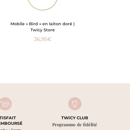
AJOUTER AU PANIER
Mobile « Bird » en laiton doré |
Twicy Store
36,95
€
TISFAIT
TWICY CLUB
EMBOURSÉ
Programme de fidélité
nt 14 jours