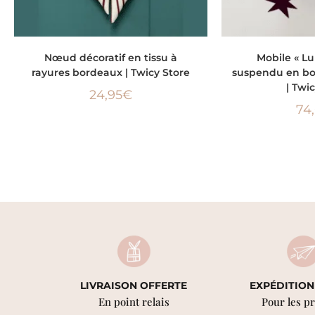
AJOUTER AU PANIER
AJOUTER
Nœud décoratif en tissu à
Mobile « Lu
rayures bordeaux | Twicy Store
suspendu en boi
| Twi
24,95
€
74
LIVRAISON OFFERTE
EXPÉDITION
En point relais
Pour les p