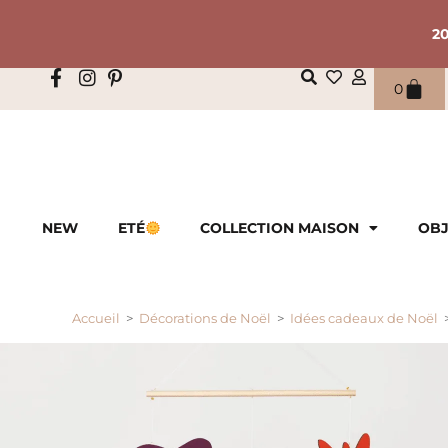
2
0
NEW
ETÉ
COLLECTION MAISON
OBJ
Accueil
>
Décorations de Noël
>
Idées cadeaux de Noël