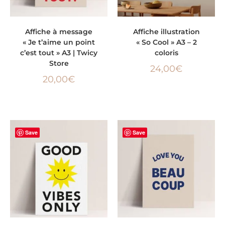
AJOUTER AU PANIER
CHOIX DES OPTIONS
Affiche à message
Affiche illustration
« Je t’aime un point
« So Cool » A3 – 2
c’est tout » A3 | Twicy
coloris
Store
24,00
€
20,00
€
Save
Save