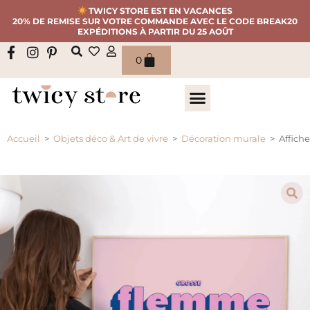
TWICY STORE EST EN VACANCES
20% DE REMISE SUR VOTRE COMMANDE AVEC LE CODE BREAK20
EXPÉDITIONS À PARTIR DU 25 AOÛT
0
Accueil
>
Objets déco & Art de vivre
>
Décoration murale
>
Affich