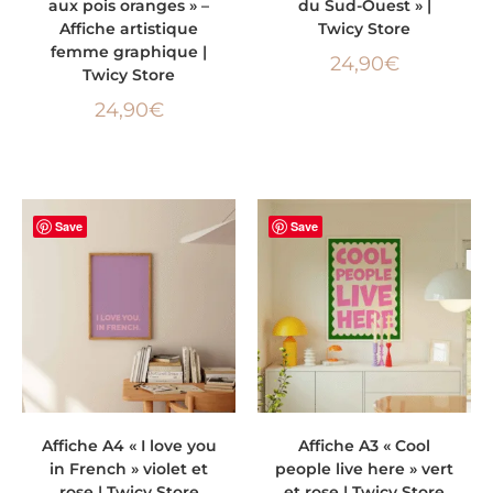
aux pois oranges » –
du Sud-Ouest » |
Affiche artistique
Twicy Store
femme graphique |
24,90
€
Twicy Store
24,90
€
Save
Save
AJOUTER AU PANIER
AJOUTER AU PANIER
Affiche A4 « I love you
Affiche A3 « Cool
in French » violet et
people live here » vert
rose | Twicy Store
et rose | Twicy Store