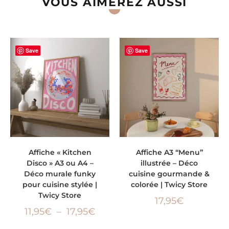
VOUS AIMEREZ AUSSI
Save
Save
CHOIX DES OPTIONS
AJOUTER AU PANIER
Affiche « Kitchen
Affiche A3 “Menu”
Disco » A3 ou A4 –
illustrée – Déco
Déco murale funky
cuisine gourmande &
pour cuisine stylée |
colorée | Twicy Store
Twicy Store
17,95
€
11,95
€
–
17,95
€