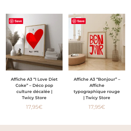
Save
Save
AJOUTER AU PANIER
AJOUTER AU PANIER
Affiche A3 “I Love Diet
Affiche A3 “Bonjour” –
Coke” – Déco pop
Affiche
culture décalée |
typographique rouge
Twicy Store
| Twicy Store
17,95
€
17,95
€