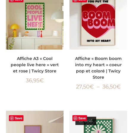
AJOUTER AU PANIER
CHOIX DES OPTIONS
Affiche A3 « Cool
Affiche « Boom boom
people live here » vert
into my heart » coeur
et rose | Twicy Store
pop et coloré | Twicy
Store
36,95
€
27,50
€
–
36,50
€
Save
Save
ÉPUISÉ