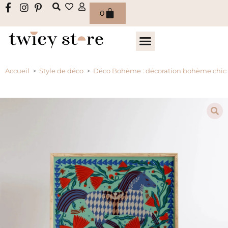
0
Accueil
>
Style de déco
>
Déco Bohème : décoration bohème chic