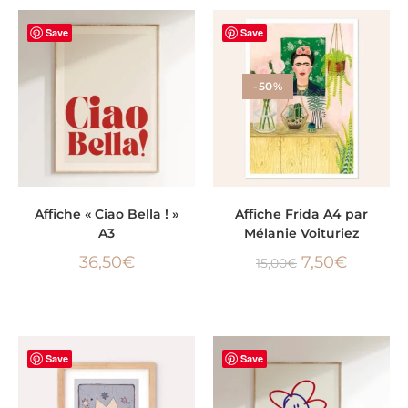
Save
Save
-50%
AJOUTER AU PANIER
AJOUTER AU PANIER
Affiche « Ciao Bella ! »
Affiche Frida A4 par
A3
Mélanie Voituriez
36,50
€
7,50
€
15,00
€
Save
Save