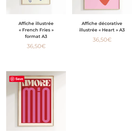
LIRE LA SUITE
LIRE LA SUITE
Affiche illustrée
Affiche décorative
« French Fries »
illustrée « Heart » A3
format A3
36,50
€
36,50
€
Save
AJOUTER AU PANIER