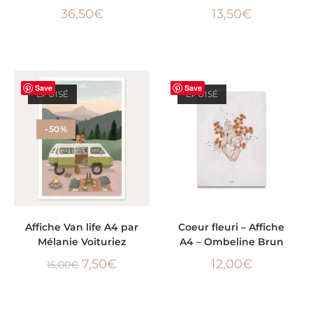
36,50
€
13,50
€
Save
Save
ÉPUISÉ
ÉPUISÉ
-50%
LIRE LA SUITE
LIRE LA SUITE
Affiche Van life A4 par
Coeur fleuri – Affiche
Mélanie Voituriez
A4 – Ombeline Brun
7,50
€
12,00
€
15,00
€