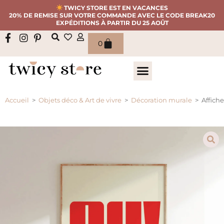
TWICY STORE EST EN VACANCES
20% DE REMISE SUR VOTRE COMMANDE AVEC LE CODE BREAK20
EXPÉDITIONS À PARTIR DU 25 AOÛT
0
Accueil
>
Objets déco & Art de vivre
>
Décoration murale
>
Affiche