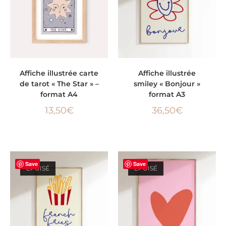
AJOUTER AU PANIER
AJOUTER AU PANIER
Affiche illustrée carte
Affiche illustrée
de tarot « The Star » –
smiley « Bonjour »
format A4
format A3
13,50
€
36,50
€
Save
Save
ÉPUISÉ
ÉPUISÉ