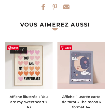
VOUS AIMEREZ AUSSI
Save
Save
ÉPUISÉ
LIRE LA SUITE
AJOUTER AU PANIER
Affiche illustrée « You
Affiche illustrée carte
are my sweetheart »
de tarot « The moon »
A3
format A4