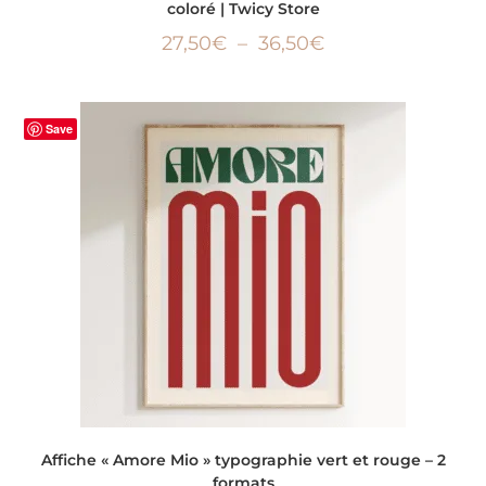
coloré | Twicy Store
27,50
€
–
36,50
€
Save
CHOIX DES OPTIONS
Affiche « Amore Mio » typographie vert et rouge – 2
formats