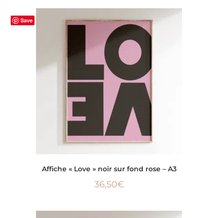
Save
AJOUTER AU PANIER
Affiche « Love » noir sur fond rose – A3
36,50
€