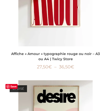
CHOIX DES OPTIONS
Affiche « Amour » typographie rouge ou noir – A3
ou A4 | Twicy Store
27,50
€
–
36,50
€
Save
ÉPUISÉ