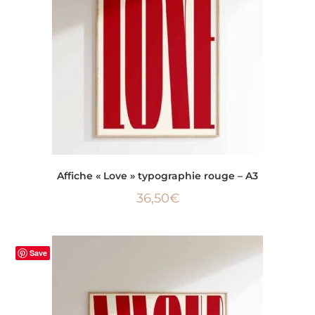
AJOUTER AU PANIER
Affiche « Love » typographie rouge – A3
36,50
€
Save