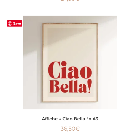
Save
AJOUTER AU PANIER
Affiche « Ciao Bella ! » A3
36,50
€