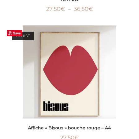
27,50
€
–
36,50
€
Save
ÉPUISÉ
LIRE LA SUITE
Affiche « Bisous » bouche rouge – A4
27,50
€