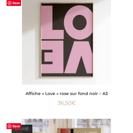
Save
AJOUTER AU PANIER
Affiche « Love » rose sur fond noir – A3
36,50
€
Save
ÉPUISÉ