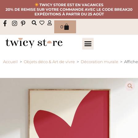
TWICY STORE EST EN VACANCES
20% DE REMISE SUR VOTRE COMMANDE AVEC LE CODE BREAK20
EXPÉDITIONS À PARTIR DU 25 AOÛT
0
Accueil
>
Objets déco & Art de vivre
>
Décoration murale
>
Affich