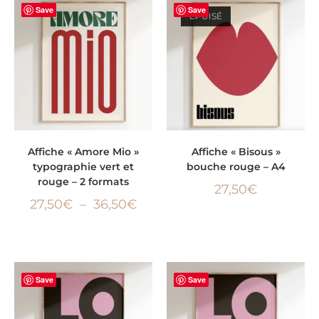
Save
Save
ÉPUISÉ
CHOIX DES OPTIONS
LIRE LA SUITE
Affiche « Amore Mio »
Affiche « Bisous »
typographie vert et
bouche rouge – A4
rouge – 2 formats
27,50
€
27,50
€
–
36,50
€
Save
Save