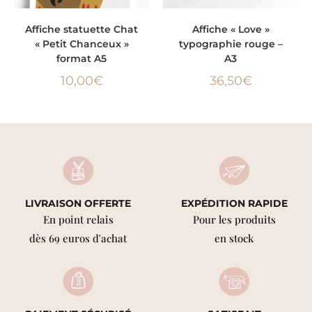
LIRE LA SUITE
AJOUTER AU PANIER
Affiche statuette Chat
Affiche « Love »
« Petit Chanceux »
typographie rouge –
format A5
A3
10,00
€
36,50
€
LIVRAISON OFFERTE
EXPÉDITION RAPIDE
En point relais
Pour les produits
dès 69 euros d'achat
en stock