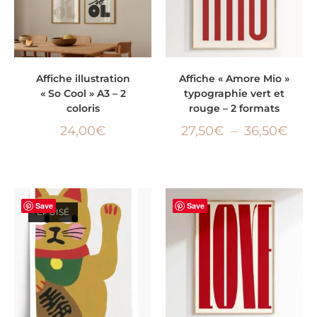
CHOIX DES OPTIONS
CHOIX DES OPTIONS
Affiche illustration
Affiche « Amore Mio »
« So Cool » A3 – 2
typographie vert et
coloris
rouge – 2 formats
24,00
€
27,50
€
–
36,50
€
Save
Save
ÉPUISÉ