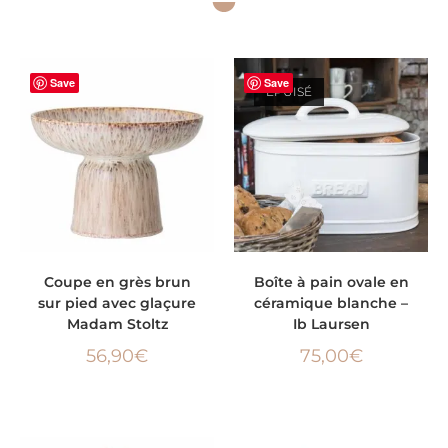
Save
Save
ÉPUISÉ
AJOUTER AU PANIER
LIRE LA SUITE
Coupe en grès brun
Boîte à pain ovale en
sur pied avec glaçure
céramique blanche –
Madam Stoltz
Ib Laursen
56,90
€
75,00
€