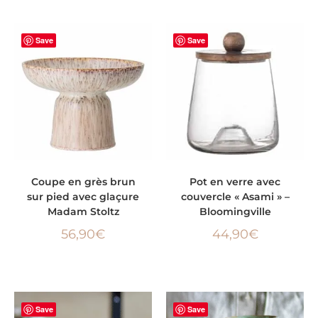
Save
Save
AJOUTER AU PANIER
AJOUTER AU PANIER
Coupe en grès brun
Pot en verre avec
sur pied avec glaçure
couvercle « Asami » –
Madam Stoltz
Bloomingville
56,90
€
44,90
€
Save
Save