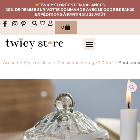
TWICY STORE EST EN VACANCES
20% DE REMISE SUR VOTRE COMMANDE AVEC LE CODE BREAK20
EXPÉDITIONS À PARTIR DU 25 AOÛT
0
Accueil
>
Style de déco
>
Décoration Vintage & Rétro
>
Bonbonnièr