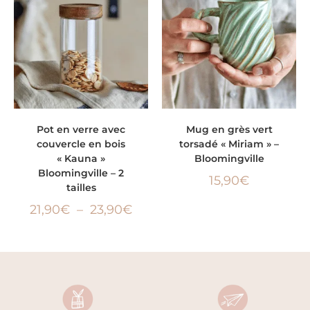
CHOIX DES OPTIONS
AJOUTER AU PANIER
Pot en verre avec
Mug en grès vert
couvercle en bois
torsadé « Miriam » –
« Kauna »
Bloomingville
Bloomingville – 2
15,90
€
tailles
21,90
€
–
23,90
€