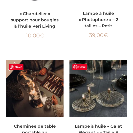
LIRE LA SUITE
AJOUTER AU PANIER
Lampe à huile
« Chandelier »
« Photophore » – 2
support pour bougies
tailles – Petit
à l’huile Peri Living
39,00
€
10,00
€
NEW !
Save
Save
CHOIX DES OPTIONS
AJOUTER AU PANIER
Cheminée de table
Lampe à huile « Galet
portable au
Elégant » – Taille S