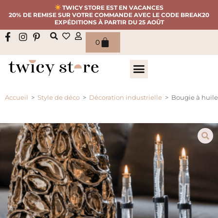
TWICY STORE EST EN VACANCES
20% DE REMISE SUR VOTRE COMMANDE AVEC LE CODE BREAK20
EXPÉDITIONS À PARTIR DU 25 AOÛT
0
Accueil
>
Style de déco
>
Décoration industrielle
>
Bougie à huile