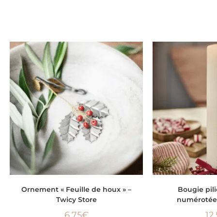
AJOUTER AU PANIER
AJOUTER
Ornement « Feuille de houx » –
Bougie pili
Twicy Store
numérotée 
6,75
€
12