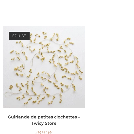
ÉPUISÉ
LIRE LA SUITE
Guirlande de petites clochettes –
Twicy Store
28,90
€