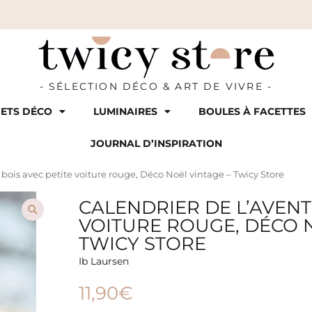
- SÉLECTION DÉCO & ART DE VIVRE -
ETS DÉCO
LUMINAIRES
BOULES À FACETTES
JOURNAL D’INSPIRATION
 bois avec petite voiture rouge, Déco Noël vintage – Twicy Store
CALENDRIER DE L’AVENT
VOITURE ROUGE, DÉCO N
TWICY STORE
Ib Laursen
11,90
€