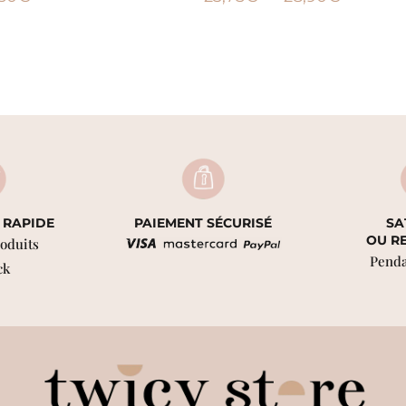
 RAPIDE
PAIEMENT SÉCURISÉ
SA
OU R
roduits
Penda
ck