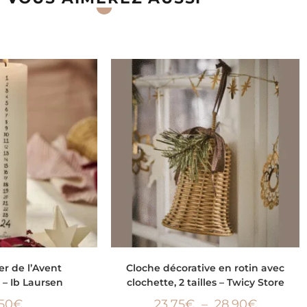
 AU PANIER
CHOIX DES OPTIONS
er de l’Avent
Cloche décorative en rotin avec
– Ib Laursen
clochette, 2 tailles – Twicy Store
,50
€
23,75
€
–
28,90
€