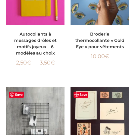
CHOIX DES OPTIONS
AJOUTER AU PANIER
Autocollants à
Broderie
messages drôles et
thermocollante « Gold
motifs joyeux – 6
Eye » pour vêtements
modèles au choix
10,00
€
2,50
€
–
3,50
€
Save
Save