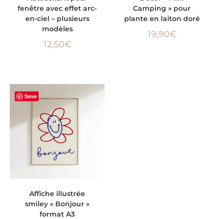
fenêtre avec effet arc-
Camping » pour
en-ciel – plusieurs
plante en laiton doré
modèles
19,90
€
12,50
€
Save
AJOUTER AU PANIER
Affiche illustrée
smiley « Bonjour »
format A3