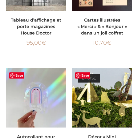
AJOUTER AU PANIER
AJOUTER AU PANIER
Tableau d’affichage et
Cartes illustrées
porte magazines
« Merci » & « Bonjour »
House Doctor
dans un joli coffret
95,00
€
10,70
€
Save
Save
ÉPUISÉ
CHOIX DES OPTIONS
LIRE LA SUITE
Autocollant pour
Décor « Mini