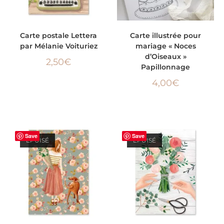
LIRE LA SUITE
AJOUTER AU PANIER
Carte postale Lettera
Carte illustrée pour
par Mélanie Voituriez
mariage « Noces
d’Oiseaux »
2,50
€
Papillonnage
4,00
€
Save
Save
ÉPUISÉ
ÉPUISÉ