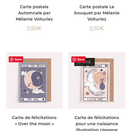
LIRE LA SUITE
LIRE LA SUITE
Carte postale
Carte postale Le
Automnale par
bouquet par Mélanie
Mélanie Voituriez
Voituriez
2,50
€
2,50
€
Save
Save
ÉPUISÉ
AJOUTER AU PANIER
LIRE LA SUITE
Carte de félicitations
Carte de félicitations
« Over the moon »
pour une naissance
illustration cigogne