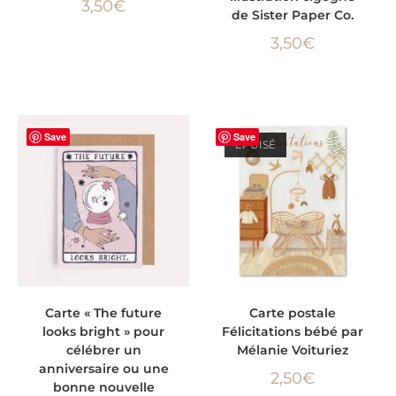
3,50
€
de Sister Paper Co.
3,50
€
Save
Save
ÉPUISÉ
AJOUTER AU PANIER
LIRE LA SUITE
Carte « The future
Carte postale
looks bright » pour
Félicitations bébé par
célébrer un
Mélanie Voituriez
anniversaire ou une
2,50
€
bonne nouvelle