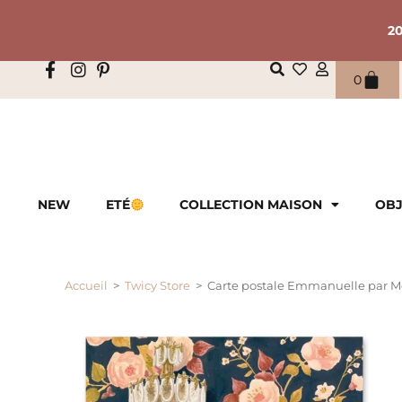
2
0
NEW
ETÉ
COLLECTION MAISON
OBJ
Accueil
>
Twicy Store
>
Carte postale Emmanuelle par Mé