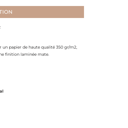
TION
z
 un papier de haute qualité 350 gr/m2,
ne finition laminée mate.
al