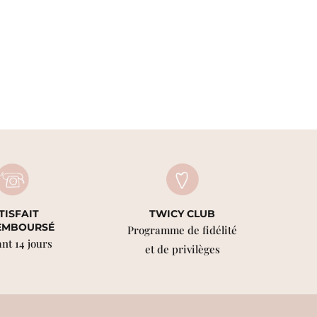
TISFAIT
TWICY CLUB
EMBOURSÉ
Programme de fidélité
nt 14 jours
et de privilèges