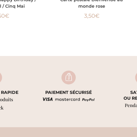
l / Cinq Mai
monde rose
50
€
3,50
€
 RAPIDE
PAIEMENT SÉCURISÉ
SA
OU R
roduits
Penda
ck