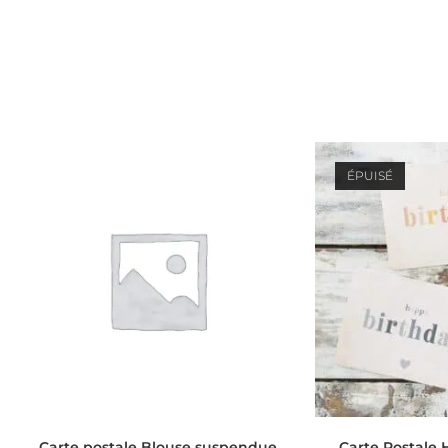
ÉPUISÉ
AJOUTER AU PANIER
CHOIX D
Carte postale Blouse suspendue
Carte Postale 