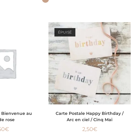
ÉPUISÉ
 AU PANIER
CHOIX DES OPTIONS
e Bienvenue au
Carte Postale Happy Birthday /
e rose
Arc en ciel / Cinq Mai
50
€
2,50
€