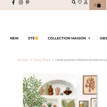
0
NEW
ETÉ
COLLECTION MAISON
OBJ
Accueil
>
Twicy Store
>
Carte postale Méditerranéenne pa