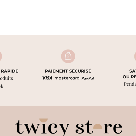
 RAPIDE
PAIEMENT SÉCURISÉ
SA
OU R
roduits
Penda
ck