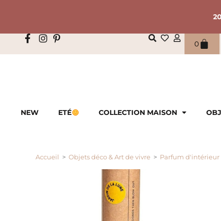
2
0
NEW
ETÉ
COLLECTION MAISON
OBJ
Accueil
>
Objets déco & Art de vivre
>
Parfum d'intérieur