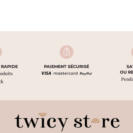
 RAPIDE
PAIEMENT SÉCURISÉ
SA
OU R
roduits
Penda
ck