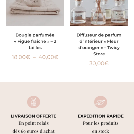
CHOIX DES OPTIONS
LIRE LA SUITE
Bougie parfumée
Diffuseur de parfum
« Figue fraîche » – 2
d’intérieur « Fleur
tailles
d’oranger » – Twicy
Store
18,00
€
–
40,00
€
30,00
€
LIVRAISON OFFERTE
EXPÉDITION RAPIDE
En point relais
Pour les produits
dès 69 euros d'achat
en stock