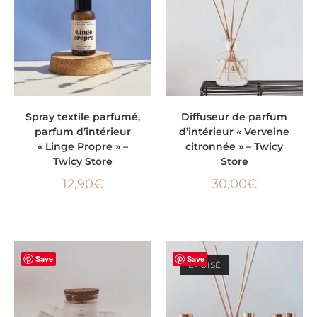
AJOUTER AU PANIER
LIRE LA SUITE
Spray textile parfumé,
Diffuseur de parfum
parfum d’intérieur
d’intérieur « Verveine
« Linge Propre » –
citronnée » – Twicy
Twicy Store
Store
12,90
€
30,00
€
Save
Save
ÉPUISÉ