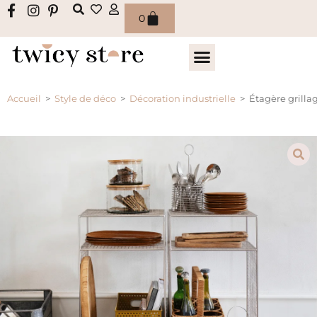
0
Accueil
>
Style de déco
>
Décoration industrielle
>
Étagère grillag