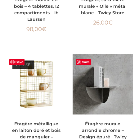
bois – 4 tablettes, 12
murale « Olle » métal
compartiments – Ib
blanc – Twicy Store
Laursen
26,00
€
98,00
€
Save
Save
ÉPUISÉ
LIRE LA SUITE
AJOUTER AU PANIER
Etagère métallique
Étagère murale
en laiton doré et bois
arrondie chrome –
de manguier –
Design épuré | Twicy