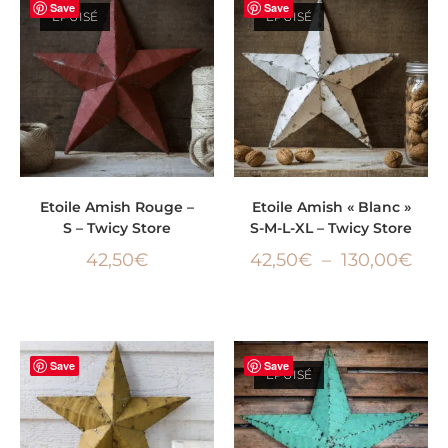
Save
Save
ÉPUISÉ
ÉPUISÉ
LIRE LA SUITE
CHOIX DES OPTIONS
Etoile Amish Rouge –
Etoile Amish « Blanc »
S – Twicy Store
S-M-L-XL – Twicy Store
42,50
€
42,50
€
–
130,00
€
Save
Save
ÉPUISÉ