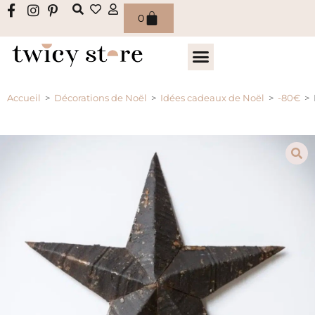
0
Accueil
>
Décorations de Noël
>
Idées cadeaux de Noël
>
-80€
>