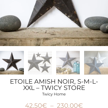
ETOILE AMISH NOIR, S-M-L-
XXL – TWICY STORE
Twicy Home
42,50
€
–
230,00
€