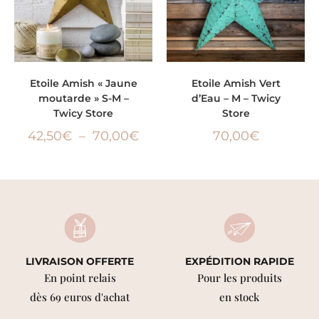
CHOIX DES OPTIONS
LIRE LA SUITE
Etoile Amish « Jaune
Etoile Amish Vert
moutarde » S-M –
d’Eau – M – Twicy
Twicy Store
Store
42,50
€
–
70,00
€
70,00
€
LIVRAISON OFFERTE
EXPÉDITION RAPIDE
En point relais
Pour les produits
dès 69 euros d'achat
en stock