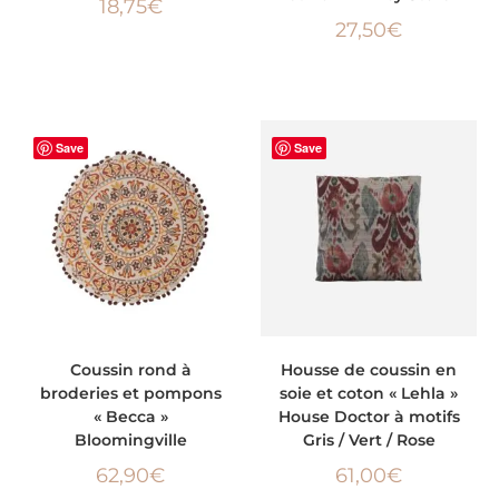
18,75
€
27,50
€
Save
Save
AJOUTER AU PANIER
AJOUTER AU PANIER
Coussin rond à
Housse de coussin en
broderies et pompons
soie et coton « Lehla »
« Becca »
House Doctor à motifs
Bloomingville
Gris / Vert / Rose
62,90
€
61,00
€