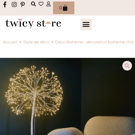
0
Accueil
>
Style de déco
>
Déco Bohème : décoration bohème chic