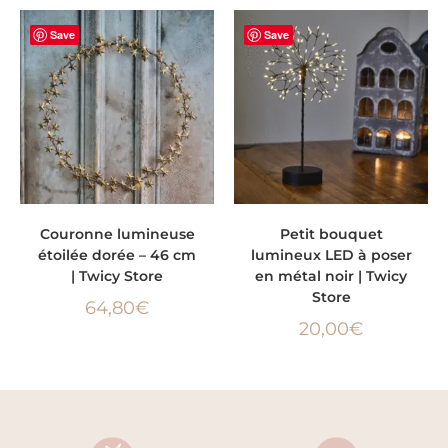
Save
Save
AJOUTER AU PANIER
AJOUTER AU PANIER
Couronne lumineuse
Petit bouquet
étoilée dorée – 46 cm
lumineux LED à poser
| Twicy Store
en métal noir | Twicy
Store
64,80
€
20,00
€