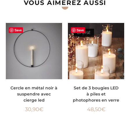
VOUS AIMEREZ AUSSI
Save
Save
ÉPUISÉ
AJOUTER AU PANIER
LIRE LA SUITE
Cercle en métal noir à
Set de 3 bougies LED
suspendre avec
à piles et
cierge led
photophores en verre
30,90
€
48,50
€