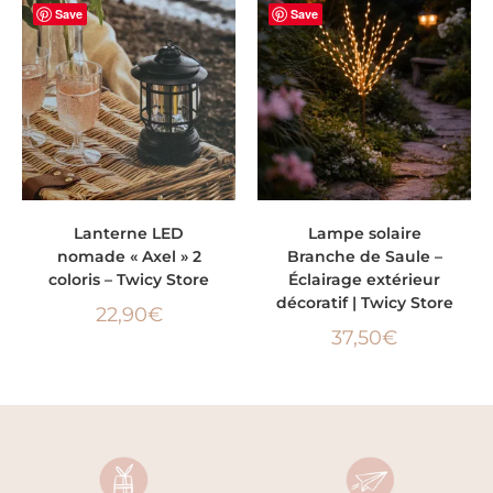
Save
Save
CHOIX DES OPTIONS
AJOUTER AU PANIER
Lanterne LED
Lampe solaire
nomade « Axel » 2
Branche de Saule –
coloris – Twicy Store
Éclairage extérieur
décoratif | Twicy Store
22,90
€
37,50
€