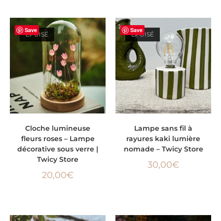
Save
Save
ÉPUISÉ
ÉPUISÉ
LIRE LA SUITE
LIRE LA SUITE
Cloche lumineuse
Lampe sans fil à
fleurs roses – Lampe
rayures kaki lumière
décorative sous verre |
nomade – Twicy Store
Twicy Store
30,00
€
20,00
€