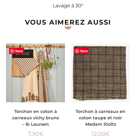
Lavage à 30°
VOUS AIMEREZ AUSSI
Save
Save
ÉPUISÉ
LIRE LA SUITE
AJOUTER AU PANIER
Torchon en coton à
Torchon à carreaux en
carreaux vichy bruns
coton taupe et noir
– Ib Laursen
Madam Stoltz
7,90
€
12,00
€