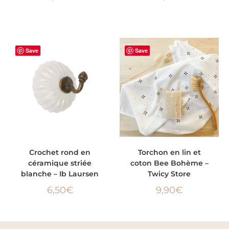
Save
Save
AJOUTER AU PANIER
AJOUTER AU PANIER
Crochet rond en
Torchon en lin et
céramique striée
coton Bee Bohème –
blanche – Ib Laursen
Twicy Store
6,50
€
9,90
€