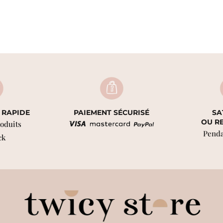
 RAPIDE
PAIEMENT SÉCURISÉ
SA
OU R
roduits
Penda
ck