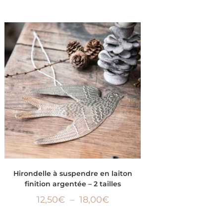
CHOIX DES OPTIONS
Hirondelle à suspendre en laiton
finition argentée – 2 tailles
12,50
€
–
18,00
€