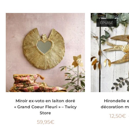
ÉPUISÉ
AJOUTER AU PANIER
CHOIX D
Miroir ex-voto en laiton doré
Hirondelle 
« Grand Coeur Fleuri » – Twicy
décoration mu
Store
12,50
€
59,95
€