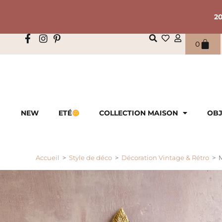
2
0
NEW
ETÉ
COLLECTION MAISON
OBJ
Accueil
>
Style de déco
>
Décoration Vintage & Rétro
>
M