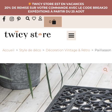
TWICY STORE EST EN VACANCES
20% DE REMISE SUR VOTRE COMMANDE AVEC LE CODE BREAK20
EXPÉDITIONS À PARTIR DU 25 AOÛT
0
Accueil
>
Style de déco
>
Décoration Vintage & Rétro
>
Paillasson