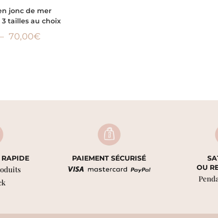
ES OPTIONS
en jonc de mer
– 3 tailles au choix
–
70,00
€
 RAPIDE
PAIEMENT SÉCURISÉ
SA
OU R
roduits
Penda
ck