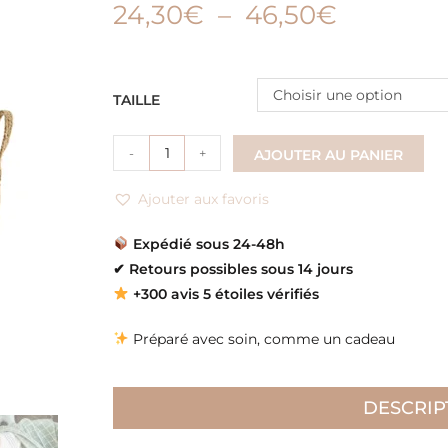
24,30
€
–
46,50
€
Choisir une option
TAILLE
-
+
AJOUTER AU PANIER
Ajouter aux favoris
Expédié sous 24-48h
✔
Retours possibles sous 14 jours
+300 avis 5 étoiles vérifiés
Préparé avec soin, comme un cadeau
DESCRIP