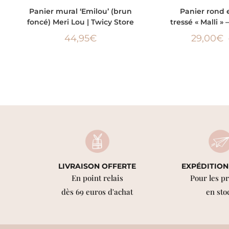
AJOUTER AU PANIER
CHOIX D
Panier mural ‘Emilou’ (brun
Panier rond 
foncé) Meri Lou | Twicy Store
tressé « Malli » 
44,95
€
29,00
€
LIVRAISON OFFERTE
EXPÉDITION
En point relais
Pour les p
dès 69 euros d'achat
en sto