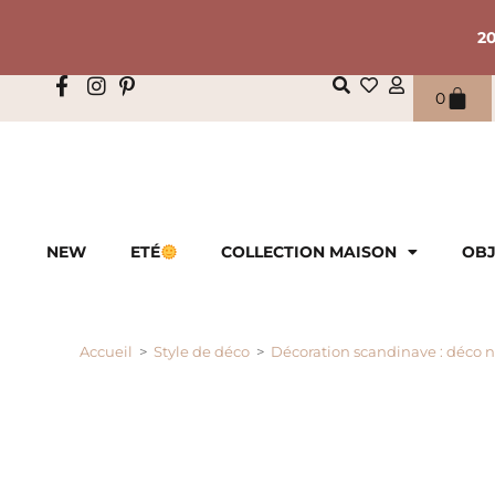
2
0
NEW
ETÉ
COLLECTION MAISON
OBJ
Accueil
>
Style de déco
>
Décoration scandinave : déco 