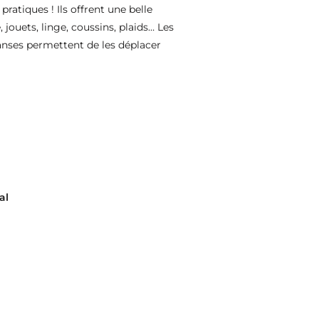
atiques ! Ils offrent une belle
jouets, linge, coussins, plaids… Les
s anses permettent de les déplacer
al