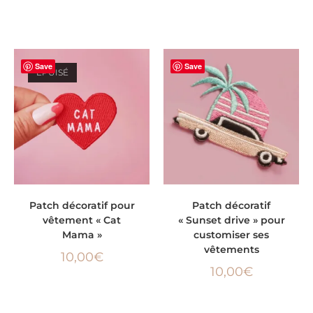
Save
Save
ÉPUISÉ
LIRE LA SUITE
AJOUTER AU PANIER
Patch décoratif pour
Patch décoratif
vêtement « Cat
« Sunset drive » pour
Mama »
customiser ses
vêtements
10,00
€
10,00
€