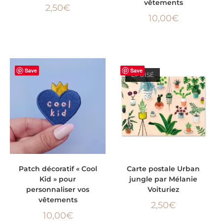
vêtements
2,50
€
10,00
€
Save
Save
ÉPUISÉ
AJOUTER AU PANIER
LIRE LA SUITE
Patch décoratif « Cool
Carte postale Urban
Kid » pour
jungle par Mélanie
personnaliser vos
Voituriez
vêtements
2,50
€
10,00
€