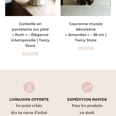
AJOUTER AU PANIER
LIRE LA SUITE
Corbeille en
Couronne murale
porcelaine sur pied
décorative
« Ruth » – Élégance
« Amandes » – 38 cm |
intemporelle | Twicy
Twicy Store
Store
29,00
€
69,00
€
LIVRAISON OFFERTE
EXPÉDITION RAPIDE
En point relais
Pour les produits
dès 69 euros d'achat
en stock