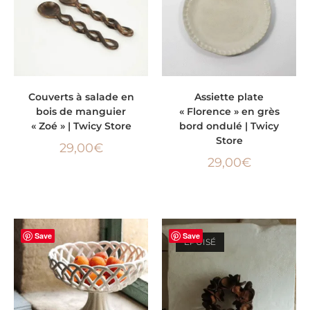
AJOUTER AU PANIER
AJOUTER AU PANIER
Couverts à salade en
Assiette plate
bois de manguier
« Florence » en grès
« Zoé » | Twicy Store
bord ondulé | Twicy
Store
29,00
€
29,00
€
Save
Save
ÉPUISÉ