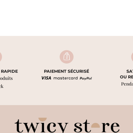
 RAPIDE
PAIEMENT SÉCURISÉ
SA
OU R
roduits
Penda
ck