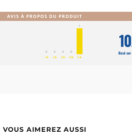
AVIS À PROPOS DU PRODUIT
1
10
0
0
0
0
Basé sur 
1★
2★
3★
4★
5★
VOUS AIMEREZ AUSSI