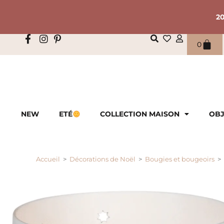
2
0
NEW
ETÉ
COLLECTION MAISON
OBJ
Accueil
>
Décorations de Noël
>
Bougies et bougeoirs
>