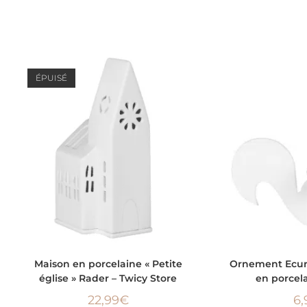
ÉPUISÉ
LIRE LA SUITE
AJOUTER
Maison en porcelaine « Petite
Ornement Ecur
église » Rader – Twicy Store
en porcel
22,99
€
6,