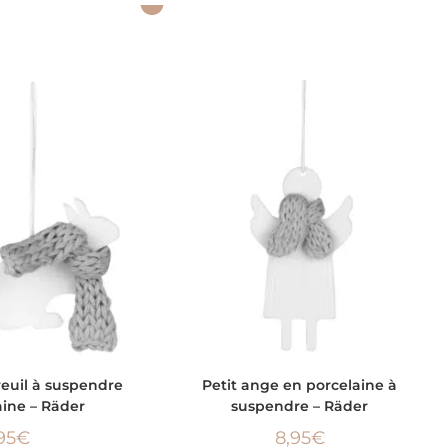
 AU PANIER
AJOUTER AU PANIER
euil à suspendre
Petit ange en porcelaine à
aine – Räder
suspendre – Räder
95
€
8,95
€