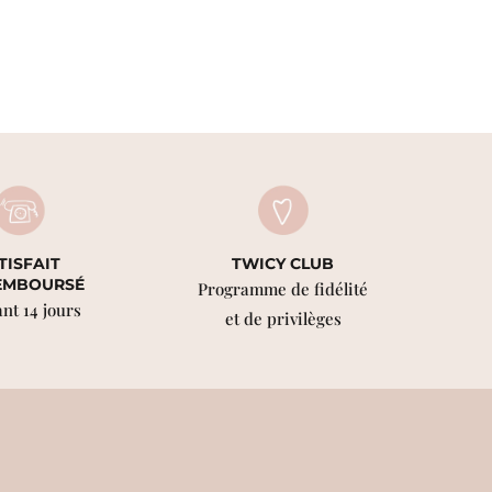
TISFAIT
TWICY CLUB
EMBOURSÉ
Programme de fidélité
nt 14 jours
et de privilèges