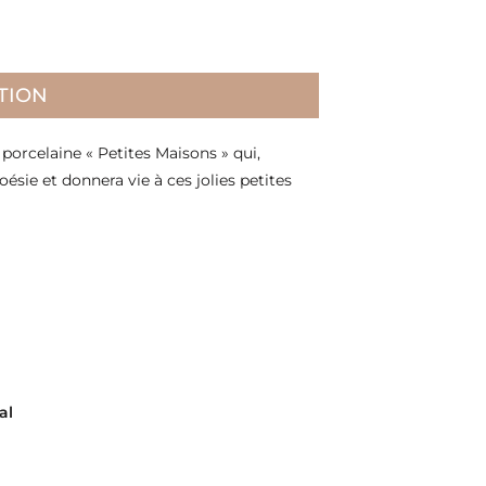
TION
orcelaine « Petites Maisons » qui,
oésie et donnera vie à ces jolies petites
al