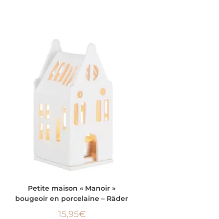
AJOUTER AU PANIER
Petite maison « Manoir »
bougeoir en porcelaine – Räder
15,95
€