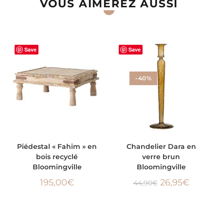
VOUS AIMEREZ AUSSI
Save
Save
-40%
AJOUTER AU PANIER
AJOUTER AU PANIER
Piédestal « Fahim » en
Chandelier Dara en
bois recyclé
verre brun
Bloomingville
Bloomingville
195,00
€
26,95
€
44,90
€