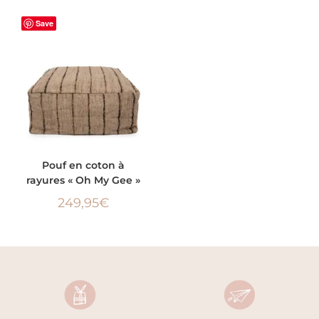
Save
AJOUTER AU PANIER
Pouf en coton à
rayures « Oh My Gee »
249,95
€