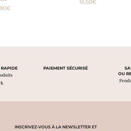
16,50
€
,90
€
 RAPIDE
PAIEMENT SÉCURISÉ
SA
OU R
roduits
Penda
ck
INSCRIVEZ-VOUS À LA NEWSLETTER ET