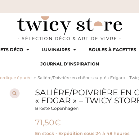
- SÉLECTION DÉCO & ART DE VIVRE -
ETS DÉCO
LUMINAIRES
BOULES À FACETTES
JOURNAL D’INSPIRATION
nordique épurée
>
Salière/Poivrière en chêne sculpté « Edgar » – Twic
SALIÈRE/POIVRIÈRE EN 
« EDGAR » – TWICY STOR
Broste Copenhagen
71,50
€
En stock - Expédition sous 24 à 48 heures