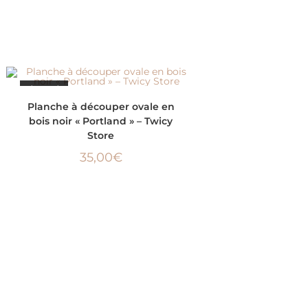
ÉPUISÉ
LIRE LA SUITE
Planche à découper ovale en
bois noir « Portland » – Twicy
Store
35,00
€