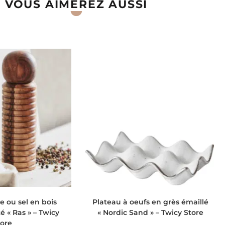
VOUS AIMEREZ AUSSI
 AU PANIER
AJOUTER AU PANIER
e ou sel en bois
Plateau à oeufs en grès émaillé
é « Ras » – Twicy
« Nordic Sand » – Twicy Store
tore