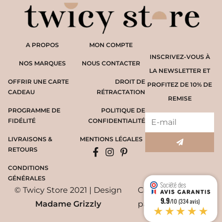
A PROPOS
MON COMPTE
INSCRIVEZ-VOUS À
NOS MARQUES
NOUS CONTACTER
LA NEWSLETTER ET
OFFRIR UNE CARTE
DROIT DE
PROFITEZ DE 10% DE
CADEAU
RÉTRACTATION
REMISE
PROGRAMME DE
POLITIQUE DE
FIDÉLITÉ
CONFIDENTIALITÉ
LIVRAISONS &
MENTIONS LÉGALES
RETOURS
CONDITIONS
GÉNÉRALES
© Twicy Store 2021 | Design
Création du site
9.9
/10 (334 avis)
Madame Grizzly
par
WYCAN
★★★★★