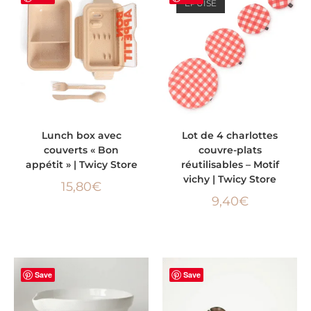
ÉPUISÉ
AJOUTER AU PANIER
LIRE LA SUITE
Lunch box avec
Lot de 4 charlottes
couverts « Bon
couvre-plats
appétit » | Twicy Store
réutilisables – Motif
vichy | Twicy Store
15,80
€
9,40
€
Save
Save