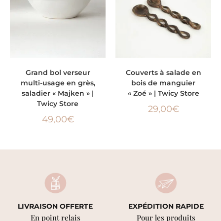
AJOUTER AU PANIER
AJOUTER AU PANIER
Grand bol verseur
Couverts à salade en
multi-usage en grès,
bois de manguier
saladier « Majken » |
« Zoé » | Twicy Store
Twicy Store
29,00
€
49,00
€
LIVRAISON OFFERTE
EXPÉDITION RAPIDE
En point relais
Pour les produits