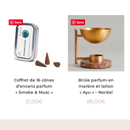
Save
Save
AJOUTER AU PANIER
AJOUTER AU PANIER
Coffret de 16 cônes
Brûle parfum en
d’encens parfum
marbre et laiton
« Smoke & Musc »
« Ayu » – Nordal
21,00
€
85,00
€