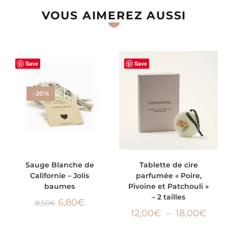
VOUS AIMEREZ AUSSI
Save
Save
-20%
AJOUTER AU PANIER
CHOIX DES OPTIONS
Sauge Blanche de
Tablette de cire
Californie – Jolis
parfumée « Poire,
baumes
Pivoine et Patchouli »
– 2 tailles
6,80
€
8,50
€
12,00
€
–
18,00
€