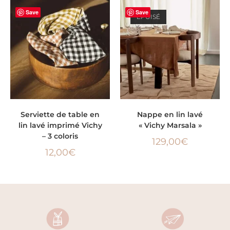
Save
Save
ÉPUISÉ
CHOIX DES OPTIONS
LIRE LA SUITE
Serviette de table en
Nappe en lin lavé
lin lavé imprimé Vichy
« Vichy Marsala »
– 3 coloris
129,00
€
12,00
€