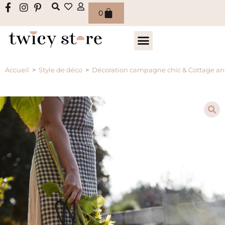
0
Accueil
>
Style de déco
>
Décoration campagne chic & Cottage an