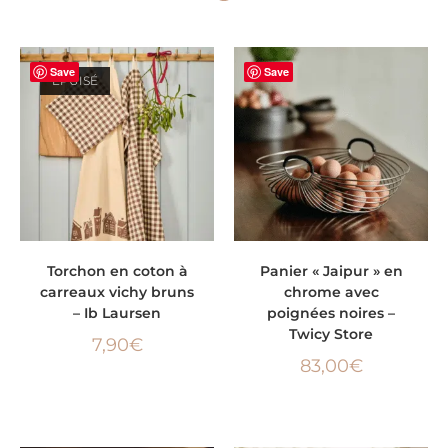
Save
Save
ÉPUISÉ
LIRE LA SUITE
AJOUTER AU PANIER
Torchon en coton à
Panier « Jaipur » en
carreaux vichy bruns
chrome avec
– Ib Laursen
poignées noires –
Twicy Store
7,90
€
83,00
€