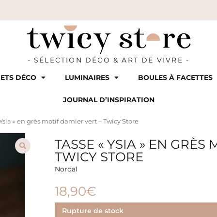
- SÉLECTION DÉCO & ART DE VIVRE -
ETS DÉCO
LUMINAIRES
BOULES À FACETTES
JOURNAL D’INSPIRATION
 Ysia » en grès motif damier vert – Twicy Store
TASSE « YSIA » EN GRÈS
TWICY STORE
Nordal
18,90
€
Rupture de stock