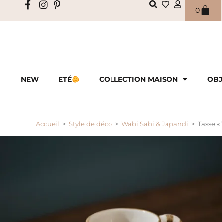
0
NEW
ETÉ
COLLECTION MAISON
OBJ
Accueil
>
Style de déco
>
Wabi Sabi & Japandi
>
Tasse «