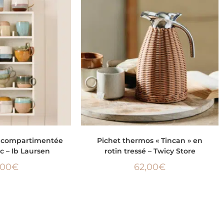
LA SUITE
AJOUTER AU PANIER
e compartimentée
Pichet thermos « Tincan » en
c – Ib Laursen
rotin tressé – Twicy Store
,00
€
62,00
€