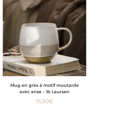
AJOUTER AU PANIER
Mug en grès à motif moutarde
avec anse – Ib Laursen
15,50
€