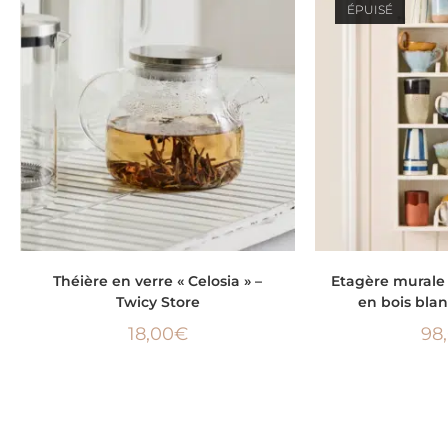
ÉPUISÉ
AJOUTER AU PANIER
LIRE 
Théière en verre « Celosia » –
Etagère mural
Twicy Store
en bois blan
18,00
€
98