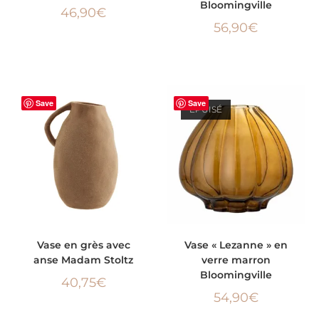
Bloomingville
46,90
€
56,90
€
Save
Save
ÉPUISÉ
AJOUTER AU PANIER
LIRE LA SUITE
Vase en grès avec
Vase « Lezanne » en
anse Madam Stoltz
verre marron
Bloomingville
40,75
€
54,90
€